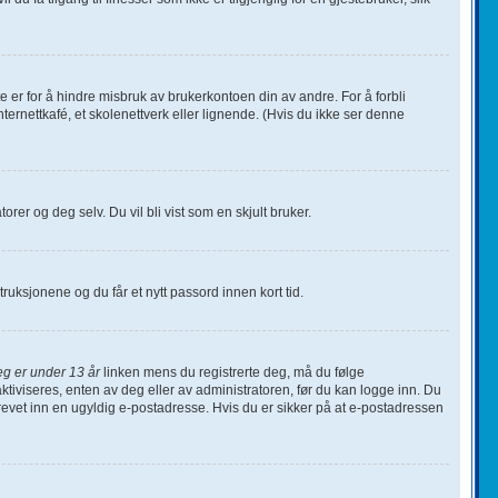
te er for å hindre misbruk av brukerkontoen din av andre. For å forbli
ternettkafé, et skolenettverk eller lignende. (Hvis du ikke ser denne
orer og deg selv. Du vil bli vist som en skjult bruker.
nstruksjonene og du får et nytt passord innen kort tid.
eg er under 13 år
linken mens du registrerte deg, må du følge
ktiviseres, enten av deg eller av administratoren, før du kan logge inn. Du
krevet inn en ugyldig e-postadresse. Hvis du er sikker på at e-postadressen