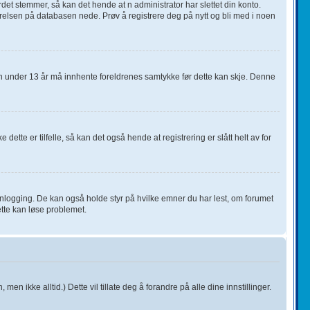
det stemmer, så kan det hende at n administrator har slettet din konto.
ørrelsen på databasen nede. Prøv å registrere deg på nytt og bli med i noen
rn under 13 år må innhente foreldrenes samtykke før dette kan skje. Denne
ette er tilfelle, så kan det også hende at registrering er slått helt av for
innlogging. De kan også holde styr på hvilke emner du har lest, om forumet
ette kan løse problemet.
 men ikke alltid.) Dette vil tillate deg å forandre på alle dine innstillinger.