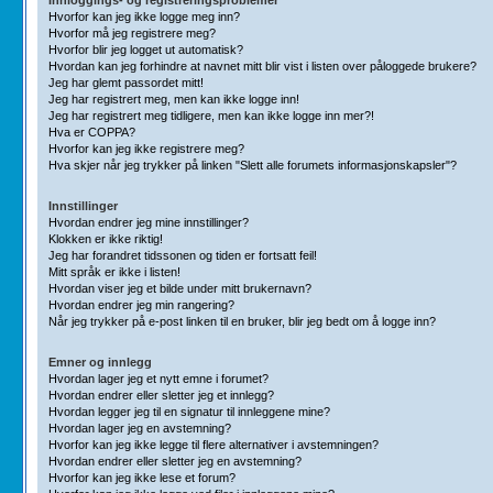
Hvorfor kan jeg ikke logge meg inn?
Hvorfor må jeg registrere meg?
Hvorfor blir jeg logget ut automatisk?
Hvordan kan jeg forhindre at navnet mitt blir vist i listen over påloggede brukere?
Jeg har glemt passordet mitt!
Jeg har registrert meg, men kan ikke logge inn!
Jeg har registrert meg tidligere, men kan ikke logge inn mer?!
Hva er COPPA?
Hvorfor kan jeg ikke registrere meg?
Hva skjer når jeg trykker på linken "Slett alle forumets informasjonskapsler"?
Innstillinger
Hvordan endrer jeg mine innstillinger?
Klokken er ikke riktig!
Jeg har forandret tidssonen og tiden er fortsatt feil!
Mitt språk er ikke i listen!
Hvordan viser jeg et bilde under mitt brukernavn?
Hvordan endrer jeg min rangering?
Når jeg trykker på e-post linken til en bruker, blir jeg bedt om å logge inn?
Emner og innlegg
Hvordan lager jeg et nytt emne i forumet?
Hvordan endrer eller sletter jeg et innlegg?
Hvordan legger jeg til en signatur til innleggene mine?
Hvordan lager jeg en avstemning?
Hvorfor kan jeg ikke legge til flere alternativer i avstemningen?
Hvordan endrer eller sletter jeg en avstemning?
Hvorfor kan jeg ikke lese et forum?