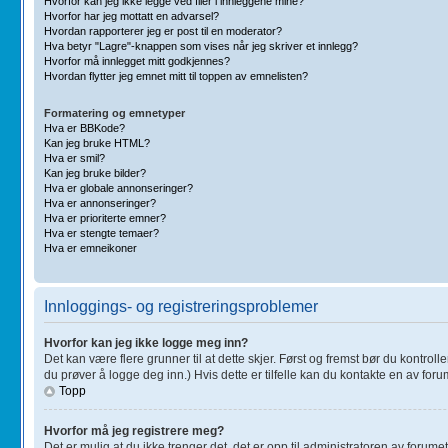
Hvorfor kan jeg ikke legge ved filer i innleggene mine?
Hvorfor har jeg mottatt en advarsel?
Hvordan rapporterer jeg er post til en moderator?
Hva betyr "Lagre"-knappen som vises når jeg skriver et innlegg?
Hvorfor må innlegget mitt godkjennes?
Hvordan flytter jeg emnet mitt til toppen av emnelisten?
Formatering og emnetyper
Hva er BBKode?
Kan jeg bruke HTML?
Hva er smil?
Kan jeg bruke bilder?
Hva er globale annonseringer?
Hva er annonseringer?
Hva er prioriterte emner?
Hva er stengte temaer?
Hva er emneikoner
Innloggings- og registreringsproblemer
Hvorfor kan jeg ikke logge meg inn?
Det kan være flere grunner til at dette skjer. Først og fremst bør du kontro
du prøver å logge deg inn.) Hvis dette er tilfelle kan du kontakte en av forum
Topp
Hvorfor må jeg registrere meg?
Det er mulig at du ikke trenger det, det er opp til administratoren av forumet