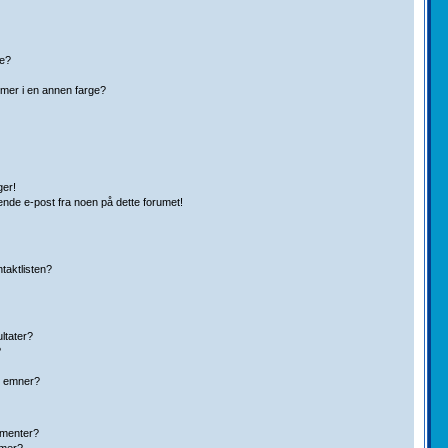
pe?
mer i en annen farge?
ger!
ende e-post fra noen på dette forumet!
ntaktlisten?
ltater?
?
g emner?
ementer?
umer?