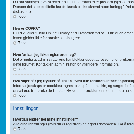
Du har sannsynligvis skrevet inn feil brukernavn eller passord (sjekk e-pos
Dersom det siste er tilfelle har du kanskje ikke skrevet noen innlegg? Det e
diskusjoner.
Topp
Hva er COPPA?
COPPA, eller "Child Online Privacy and Protection Act of 1998" er en amer
loven gjelder ikke for norske statsborgere.
Topp
Hvorfor kan jeg ikke registrere meg?
Det er mulig at administratorene har blokker epost-adressen eller brukernavne
dette forumet. Kontakt en administrator for ytterligere informasjon.
Topp
Hva skjer når jeg trykker på linken "Slett alle forumets informasjonska
Informasjonskapsler (cookies) lagres lokalt på din maskin, og sørger for å
er satt opp til å bruke de til dette. Hvis du har problemer med innlogging k
Topp
Innstillinger
Hvordan endrer jeg mine innstillinger?
Alle dine innstillinger (hvis du er registrert) er lagret i databasen. For å for
Topp