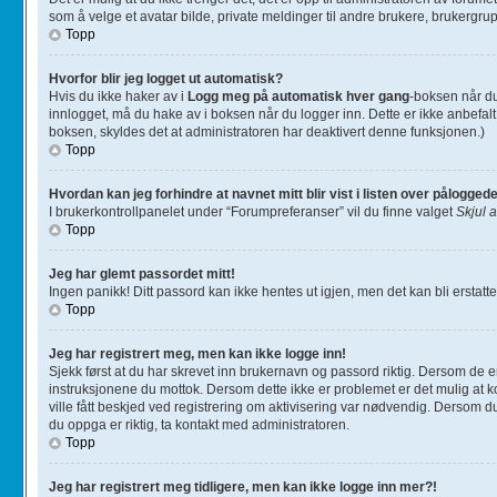
som å velge et avatar bilde, private meldinger til andre brukere, brukergru
Topp
Hvorfor blir jeg logget ut automatisk?
Hvis du ikke haker av i
Logg meg på automatisk hver gang
-boksen når du 
innlogget, må du hake av i boksen når du logger inn. Dette er ikke anbefalt
boksen, skyldes det at administratoren har deaktivert denne funksjonen.)
Topp
Hvordan kan jeg forhindre at navnet mitt blir vist i listen over pålogge
I brukerkontrollpanelet under “Forumpreferanser” vil du finne valget
Skjul a
Topp
Jeg har glemt passordet mitt!
Ingen panikk! Ditt passord kan ikke hentes ut igjen, men det kan bli erstattet
Topp
Jeg har registrert meg, men kan ikke logge inn!
Sjekk først at du har skrevet inn brukernavn og passord riktig. Dersom de er
instruksjonene du mottok. Dersom dette ikke er problemet er det mulig at kon
ville fått beskjed ved registrering om aktivisering var nødvendig. Dersom d
du oppga er riktig, ta kontakt med administratoren.
Topp
Jeg har registrert meg tidligere, men kan ikke logge inn mer?!