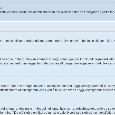
n?
t funksjonen. (Kun hvis administratoren har aktivisert denne funksjonen.) Dette fo
 forumet og klikker deretter på knappen merket "Nytt emne". I de fleste tilfeller må d
 dine egne innlegg. Du kan endre et innlegg (noen ganger kun for et begrenset tidsro
en tekst nedenfor innlegget hvor det står antall ganger innlegget er endret. Teksten 
ollpanelet. Når den er laget haker du av boksen merket
Legg ved signatur
når du skriv
ortsatt hindre at din signatur vises ved å ta vekk haken i
Legg ved signatur
-boksen n
 (eller endrer det første innlegget i et tema, hvis du har rettighetene) burde du se 
temning.) Du må skrive en tittel og minst to valg. Hvert valg skrives inn i tekstfelte