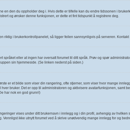
e en den du oppholder deg i. Hvis dette er tilfelle kan du endre tidssonen i brukerk
trert og ønsker denne funksjonen, er dette et fint tidspunkt å registrere deg.
 riktig i brukerkontrollpanelet, så ligger feilen sannsynligvis på serveren. Kontakt i 
 språket eller at ingen har oversatt forumet til ditt språk. Prøv og spør administra
ruppen sin hjemmeside. (Se linken nederst på siden.)
te er et bilde som viser din rangering, ofte stjerner, som viser hvor mange innlegg 
de til hver bruker. Det er opp til administratoren og aktivisere avatarfunksjonen, sam
(De har nok en god grunn!)
eringer vises under ditt brukernavn i innlegg og i din profil, avhengig av hvilken st
g. Vennligst ikke utnytt forumet ved å skrive unødvendig mange innlegg for og bedr