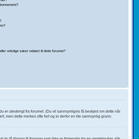
eabonnement?
?
inn?
r rettslige saker relatert til dette forumet?
du er utestengt fra forumet. (Du vil sannsynligvis få beskjed om dette når
ert, men dette merkes ofte fort og er derfor en lite sannsynlig grunn.
du få tilgang til finesser som ikke er tilgjenglig for en gjestebruker, slik