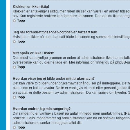
Klokken er ikke riktig!
Klokken er antakeligvis riktig, men tiden du ser kan være i en annen tidsson
osv. Kun registrerte brukere kan forandre tidssonen. Dersom du ikke er regis
Topp
Jeg har forandret tidssonen og tiden er fortsatt feil!
Hvis du er sikker på at du har satt både tidssonen og sommertidsinnstillingen
Topp
Mitt språk er ikke i listen!
Den mest sannsynlige grunnen er enten at administratoren ikke har installert
oversettelse kan du gjerne lage en. Mer informasjon finner du på phpBB-g
Topp
Hvordan viser jeg et bilde under mitt brukernavn?
Det kan være to bilder under brukernavnet når du ser på innleggene. Det førs
bilde som er kalt en avatar. Dette er vanligvis et unikt eller personlig bil
en avatar, er dette bestemt av administratoren. Du kan spørre om hvorfor. 
Topp
Hvordan endrer jeg min rangering?
Din rangering er vanligvis basert på antall innlegg, men unntak finnes. (Rang
brukere. F.eks. moderatorer og administratorer kan ha en spesiell rangerin
administratorene senke innleggsantallet ditt.
Topp