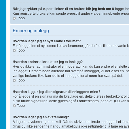
Når jeg trykker på e-post linken til en bruker, blir jeg bedt om å logge in
Kun registrerte brukere kan sende e-post til andre via den innebygde e-pos
Topp
Emner og innlegg
Hvordan lager jeg et nytt emne i forumet?
For å legge inn et nytt emne i ett av forumene, går du først til de relevante
Topp
Hvordan endrer eller sletter jeg et innlegg?
Hvis du ikke er administrator eller moderator kan du kun endre eller slette
innlegget. Dersom noen allerede har svart på innlegget, vil det vises en lit
vanlige brukere ikke kan slette et innlegg etter at noen har svart på det.
Topp
Hvordan legger jeg til en signatur til innleggene mine?
For å legge til en signatur må du først lage en, dette gjøres i brukerkontr
alltid bruke signaturen, dette gjøres også i brukerkontrollpanelet. (Du kan f
Topp
Hvordan lager jeg en avstemning?
Å lage en avstemning er enkelt. Når du skriver det første innlegget i et tema
(Hvis du ikke ser denne har du antakeligvis ikke rettigheter til å lage en avs