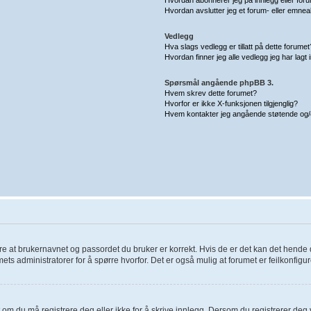
Hvordan avslutter jeg et forum- eller emn
Vedlegg
Hva slags vedlegg er tillatt på dette forumet
Hvordan finner jeg alle vedlegg jeg har lagt 
Spørsmål angående phpBB 3.
Hvem skrev dette forumet?
Hvorfor er ikke X-funksjonen tilgjenglig?
Hvem kontakter jeg angående støtende og/elle
llere at brukernavnet og passordet du bruker er korrekt. Hvis de er det kan det hende 
ets administratorer for å spørre hvorfor. Det er også mulig at forumet er feilkonfigur
 om du må registrere deg eller ikke for å skrive innlegg. Dersom du registrerer deg vil 