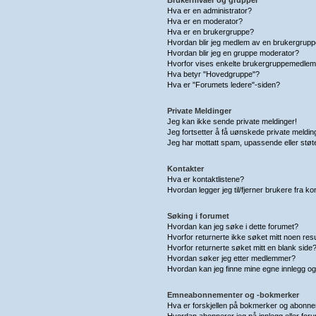
Hva er en administrator?
Hva er en moderator?
Hva er en brukergruppe?
Hvordan blir jeg medlem av en brukergrup
Hvordan blir jeg en gruppe moderator?
Hvorfor vises enkelte brukergruppemedlem
Hva betyr "Hovedgruppe"?
Hva er "Forumets ledere"-siden?
Private Meldinger
Jeg kan ikke sende private meldinger!
Jeg fortsetter å få uønskede private meldin
Jeg har mottatt spam, upassende eller støt
Kontakter
Hva er kontaktlistene?
Hvordan legger jeg til/fjerner brukere fra ko
Søking i forumet
Hvordan kan jeg søke i dette forumet?
Hvorfor returnerte ikke søket mitt noen resu
Hvorfor returnerte søket mitt en blank side
Hvordan søker jeg etter medlemmer?
Hvordan kan jeg finne mine egne innlegg o
Emneabonnementer og -bokmerker
Hva er forskjellen på bokmerker og abonn
Hvordan abonnerer jeg på innlegg eller for