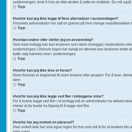
avstemningen, bruk 0 hvis du ikke ønsker å sette en sluttdato. Du må ogs
Topp
Hvorfor kan jeg ikke legge til flere alternativer i avstemningen?
Forumets administrator har satt en grense på hvor mange svaralternativer h
Topp
Hvordan endrer eller sletter jeg en avstemning?
Som med innlegg kan kun brukeren som skrev innlegget, moderatorer eller a
avstemningen.) Dersom ingen har avlagt en stemme kan brukeren slette ell
bytte valg halvveis inne i avstemningen.
Topp
Hvorfor kan jeg ikke lese et forum?
Noen forumer er begrenset til noen brukere eller grupper. For å lese, skrive
dem.
Topp
Hvorfor kan jeg ikke legge ved filer i innleggene mine?
For å kunne legge ved filer i et innlegg må en administrator ha aktivert de
mener at du burde ha tilgang til å legge ved filer.
Topp
Hvorfor har jeg mottatt en advarsel?
Hver enkelt side har sine egne regler for hva som må til for at brukere blir 
slike saker.