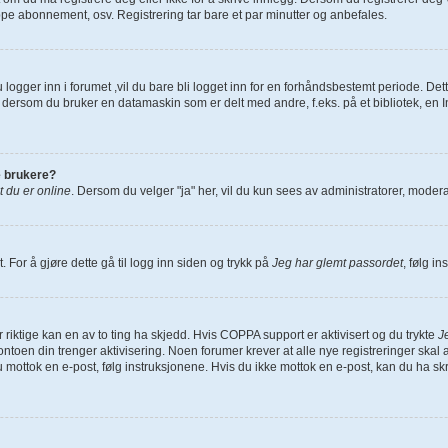
ppe abonnement, osv. Registrering tar bare et par minutter og anbefales.
logger inn i forumet ,vil du bare bli logget inn for en forhåndsbestemt periode. Det
 dersom du bruker en datamaskin som er delt med andre, f.eks. på et bibliotek, en In
de brukere?
t du er online
. Dersom du velger "ja" her, vil du kun sees av administratorer, moderat
. For å gjøre dette gå til logg inn siden og trykk på
Jeg har glemt passordet
, følg i
 riktige kan en av to ting ha skjedd. Hvis COPPA support er aktivisert og du trykte
J
toen din trenger aktivisering. Noen forumer krever at alle nye registreringer skal a
u mottok en e-post, følg instruksjonene. Hvis du ikke mottok en e-post, kan du ha s