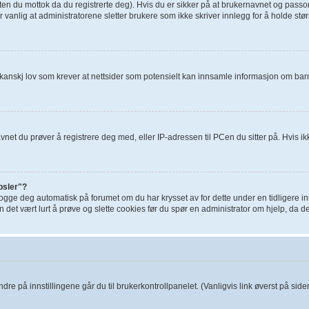
ten du mottok da du registrerte deg). Hvis du er sikker på at brukernavnet og passor
r vanlig at administratorene sletter brukere som ikke skriver innlegg for å holde st
ikanskj lov som krever at nettsider som potensielt kan innsamle informasjon om ba
t du prøver å registrere deg med, eller IP-adressen til PCen du sitter på. Hvis ikke d
psler"?
 logge deg automatisk på forumet om du har krysset av for dette under en tidligere 
an det vært lurt å prøve og slette cookies før du spør en administrator om hjelp, da d
andre på innstillingene går du til brukerkontrollpanelet. (Vanligvis link øverst på siden,