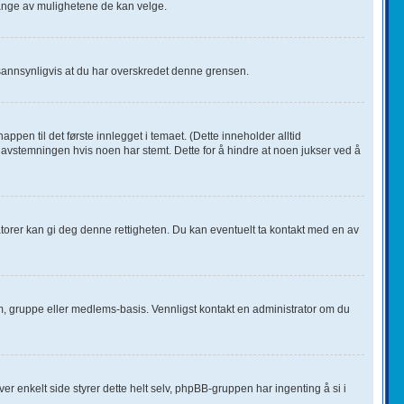
ange av mulighetene de kan velge.
 sannsynligvis at du har overskredet denne grensen.
en til det første innlegget i temaet. (Dette inneholder alltid
avstemningen hvis noen har stemt. Dette for å hindre at noen jukser ved å
ratorer kan gi deg denne rettigheten. Du kan eventuelt ta kontakt med en av
rum, gruppe eller medlems-basis. Vennligst kontakt en administrator om du
ver enkelt side styrer dette helt selv, phpBB-gruppen har ingenting å si i