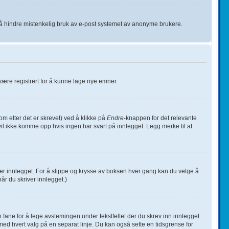
r å hindre mistenkelig bruk av e-post systemet av anonyme brukere.
u være registrert for å kunne lage nye emner.
m etter det er skrevet) ved å klikke på
Endre
-knappen for det relevante
vil ikke komme opp hvis ingen har svart på innlegget. Legg merke til at
er innlegget. For å slippe og krysse av boksen hver gang kan du velge å
år du skriver innlegget.)
en fane for å lege avstemingen under tekstfeltet der du skrev inn innlegget.
t, med hvert valg på en separat linje. Du kan også sette en tidsgrense for