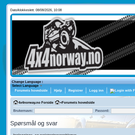
Dato/klokkeslett: 08/08/2026, 10:08
Change Language :
Select Language
▼
Forumets hovedside
Hjelp
Registrer
Logg inn
4x4norway.no Forside
<
Forumets hovedside
Brukernavn:
Passord:
Spørsmål og svar
Innloggings- og registreringsproblemer