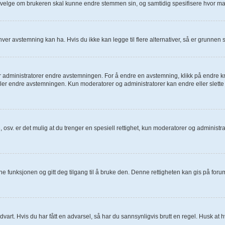
å velge om brukeren skal kunne endre stemmen sin, og samtidig spesifisere hvor m
ver avstemning kan ha. Hvis du ikke kan legge til flere alternativer, så er grunnen
dministratorer endre avstemningen. For å endre en avstemning, klikk på endre knapp
er endre avstemningen. Kun moderatorer og administratorer kan endre eller slette 
, osv. er det mulig at du trenger en spesiell rettighet, kun moderatorer og administ
nne funksjonen og gitt deg tilgang til å bruke den. Denne rettigheten kan gis på fo
advart. Hvis du har fått en advarsel, så har du sannsynligvis brutt en regel. Husk at h