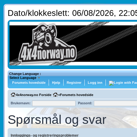
Dato/klokkeslett: 06/08/2026, 22:0
Change Language :
Select Language
▼
Forumets hovedside
Hjelp
Registrer
Logg inn
4x4norway.no Forside
<
Forumets hovedside
Brukernavn:
Passord:
Spørsmål og svar
Innloggings- og registreringsproblemer