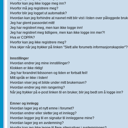
Hvorfor kan jeg ikke logge meg inn?
Hvorfor må jeg registrere meg?
Hvorfor blir jeg logget ut automatisk?
Hvordan kan jeg forhindre at navnet mitt blir vist i listen over påloggede bru
Jeg har glemt passordet mitt!
Jeg har registrert meg, men kan ikke logge inn!
Jeg har registrert meg tidligere, men kan ikke logge inn mer?!
Hva er COPPA?
Hvorfor kan jeg ikke registrere meg?
Hva skjer når jeg trykker på linken "Slett alle forumets informasjonskapsler"?
Innstillinger
Hvordan endrer jeg mine innstillinger?
Klokken er ikke riktig!
Jeg har forandret tidssonen og tiden er fortsatt feil!
Mitt språk er ikke i listen!
Hvordan viser jeg et bilde under mitt brukernavn?
Hvordan endrer jeg min rangering?
Når jeg trykker på e-post linken til en bruker, blir jeg bedt om å logge inn?
Emner og innlegg
Hvordan lager jeg et nytt emne i forumet?
Hvordan endrer eller sletter jeg et innlegg?
Hvordan legger jeg til en signatur til innleggene mine?
Hvordan lager jeg en avstemning?
Hvorfor kan jeg ikke legge til flere alternativer i avstemningen?