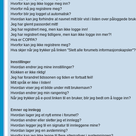
Hvorfor kan jeg ikke logge meg inn?
Hvorfor må jeg registrere meg?
Hvorfor blir jeg logget ut automatisk?
Hvordan kan jeg forhindre at navnet mitt blir vist i listen over påloggede bru
Jeg har glemt passordet mitt!
Jeg har registrert meg, men kan ikke logge inn!
Jeg har registrert meg tidligere, men kan ikke logge inn mer?!
Hva er COPPA?
Hvorfor kan jeg ikke registrere meg?
Hva skjer når jeg trykker på linken "Slett alle forumets informasjonskapsler"?
Innstillinger
Hvordan endrer jeg mine innstillinger?
Klokken er ikke riktig!
Jeg har forandret tidssonen og tiden er fortsatt feil!
Mitt språk er ikke i listen!
Hvordan viser jeg et bilde under mitt brukernavn?
Hvordan endrer jeg min rangering?
Når jeg trykker på e-post linken til en bruker, blir jeg bedt om å logge inn?
Emner og innlegg
Hvordan lager jeg et nytt emne i forumet?
Hvordan endrer eller sletter jeg et innlegg?
Hvordan legger jeg til en signatur til innleggene mine?
Hvordan lager jeg en avstemning?
Hvorfor kan jeg ikke legge til flere alternativer i avstemningen?