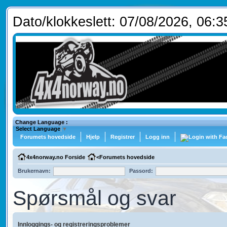
Dato/klokkeslett: 07/08/2026, 06:3
Change Language :
Select Language
▼
Forumets hovedside
Hjelp
Registrer
Logg inn
4x4norway.no Forside
<
Forumets hovedside
Brukernavn:
Passord:
Spørsmål og svar
Innloggings- og registreringsproblemer