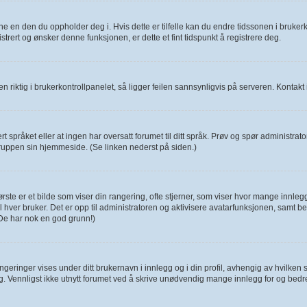
e en den du oppholder deg i. Hvis dette er tilfelle kan du endre tidssonen i brukerk
trert og ønsker denne funksjonen, er dette et fint tidspunkt å registrere deg.
 riktig i brukerkontrollpanelet, så ligger feilen sannsynligvis på serveren. Kontakt i 
 språket eller at ingen har oversatt forumet til ditt språk. Prøv og spør administra
ruppen sin hjemmeside. (Se linken nederst på siden.)
te er et bilde som viser din rangering, ofte stjerner, som viser hvor mange innlegg 
de til hver bruker. Det er opp til administratoren og aktivisere avatarfunksjonen, sam
(De har nok en god grunn!)
eringer vises under ditt brukernavn i innlegg og i din profil, avhengig av hvilken st
g. Vennligst ikke utnytt forumet ved å skrive unødvendig mange innlegg for og bedr