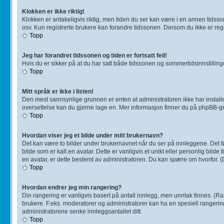
Klokken er ikke riktig!
Klokken er antakeligvis riktig, men tiden du ser kan være i en annen tidsson
osv. Kun registrerte brukere kan forandre tidssonen. Dersom du ikke er regis
Topp
Jeg har forandret tidssonen og tiden er fortsatt feil!
Hvis du er sikker på at du har satt både tidssonen og sommertidsinnstillingen
Topp
Mitt språk er ikke i listen!
Den mest sannsynlige grunnen er enten at administratoren ikke har installert
oversettelse kan du gjerne lage en. Mer informasjon finner du på phpBB-g
Topp
Hvordan viser jeg et bilde under mitt brukernavn?
Det kan være to bilder under brukernavnet når du ser på innleggene. Det førs
bilde som er kalt en avatar. Dette er vanligvis et unikt eller personlig bil
en avatar, er dette bestemt av administratoren. Du kan spørre om hvorfor. 
Topp
Hvordan endrer jeg min rangering?
Din rangering er vanligvis basert på antall innlegg, men unntak finnes. (Rang
brukere. F.eks. moderatorer og administratorer kan ha en spesiell rangerin
administratorene senke innleggsantallet ditt.
Topp