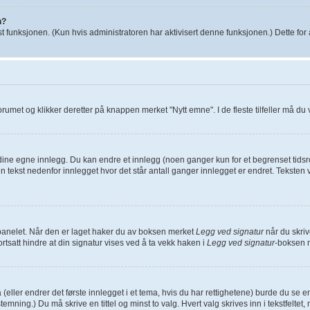
n?
t funksjonen. (Kun hvis administratoren har aktivisert denne funksjonen.) Dette fo
 forumet og klikker deretter på knappen merket "Nytt emne". I de fleste tilfeller må d
 dine egne innlegg. Du kan endre et innlegg (noen ganger kun for et begrenset tidsro
en tekst nedenfor innlegget hvor det står antall ganger innlegget er endret. Teksten 
ollpanelet. Når den er laget haker du av boksen merket
Legg ved signatur
når du skriv
ortsatt hindre at din signatur vises ved å ta vekk haken i
Legg ved signatur
-boksen n
 (eller endrer det første innlegget i et tema, hvis du har rettighetene) burde du se 
temning.) Du må skrive en tittel og minst to valg. Hvert valg skrives inn i tekstfelte