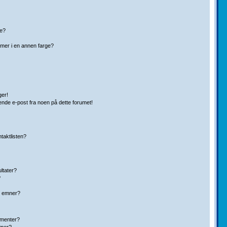
pe?
mer i en annen farge?
ger!
ende e-post fra noen på dette forumet!
ntaktlisten?
ltater?
?
g emner?
ementer?
umer?