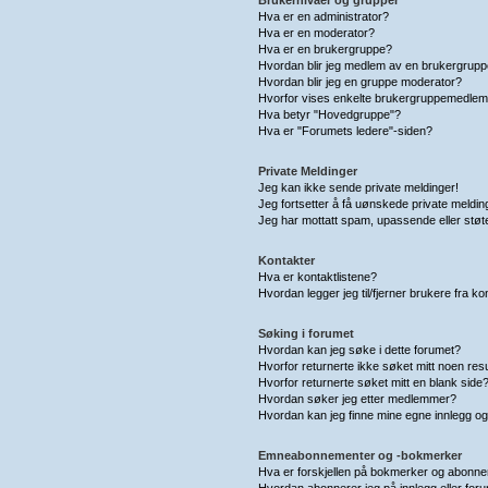
Hva er en administrator?
Hva er en moderator?
Hva er en brukergruppe?
Hvordan blir jeg medlem av en brukergrup
Hvordan blir jeg en gruppe moderator?
Hvorfor vises enkelte brukergruppemedlem
Hva betyr "Hovedgruppe"?
Hva er "Forumets ledere"-siden?
Private Meldinger
Jeg kan ikke sende private meldinger!
Jeg fortsetter å få uønskede private meldin
Jeg har mottatt spam, upassende eller støt
Kontakter
Hva er kontaktlistene?
Hvordan legger jeg til/fjerner brukere fra ko
Søking i forumet
Hvordan kan jeg søke i dette forumet?
Hvorfor returnerte ikke søket mitt noen resu
Hvorfor returnerte søket mitt en blank side
Hvordan søker jeg etter medlemmer?
Hvordan kan jeg finne mine egne innlegg o
Emneabonnementer og -bokmerker
Hva er forskjellen på bokmerker og abonn
Hvordan abonnerer jeg på innlegg eller for