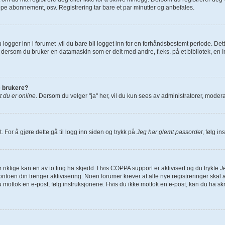
ppe abonnement, osv. Registrering tar bare et par minutter og anbefales.
logger inn i forumet ,vil du bare bli logget inn for en forhåndsbestemt periode. Det
 dersom du bruker en datamaskin som er delt med andre, f.eks. på et bibliotek, en In
de brukere?
t du er online
. Dersom du velger "ja" her, vil du kun sees av administratorer, moderat
. For å gjøre dette gå til logg inn siden og trykk på
Jeg har glemt passordet
, følg i
 riktige kan en av to ting ha skjedd. Hvis COPPA support er aktivisert og du trykte
J
toen din trenger aktivisering. Noen forumer krever at alle nye registreringer skal a
u mottok en e-post, følg instruksjonene. Hvis du ikke mottok en e-post, kan du ha s