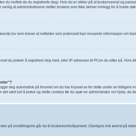
ten du mottok da du registrerte deg). Hvis du er sikker på at brukernavnet og passor
r vanlig at administratorene sletter brukere som ikke skriver innlegg for å holde st
ikanskj lov som krever at nettsider som potensielt kan innsamle informasjon om ba
t du prøver å registrere deg med, eller IP-adressen til PCen du sitter på. Hvis ikke d
psler"?
 logge deg automatisk på forumet om du har krysset av for dette under en tidligere 
an det vært lurt å prøve og slette cookies før du spør en administrator om hjelp, da d
andre på innstillingene går du til brukerkontrollpanelet. (Vanligvis link øverst på siden,