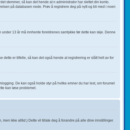
det stemmer, så kan det hende at n administrator har slettet din konto.
ørrelsen på databasen nede. Prøv å registrere deg på nytt og bli med i noen
rn under 13 år må innhente foreldrenes samtykke før dette kan skje. Denne
ette er tilfelle, så kan det også hende at registrering er slått helt av for
innlogging. De kan også holde styr på hvilke emner du har lest, om forumet
ette kan løse problemet.
 men ikke alltid.) Dette vil tillate deg å forandre på alle dine innstillinger.