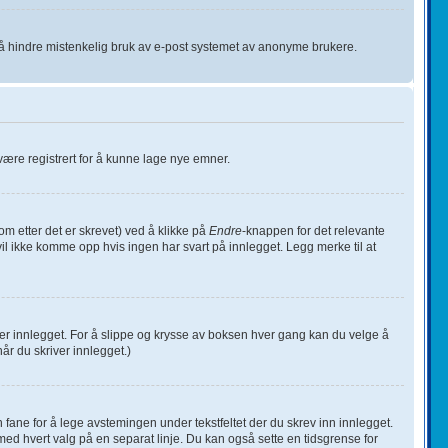
r å hindre mistenkelig bruk av e-post systemet av anonyme brukere.
u være registrert for å kunne lage nye emner.
m etter det er skrevet) ved å klikke på
Endre
-knappen for det relevante
vil ikke komme opp hvis ingen har svart på innlegget. Legg merke til at
er innlegget. For å slippe og krysse av boksen hver gang kan du velge å
år du skriver innlegget.)
en fane for å lege avstemingen under tekstfeltet der du skrev inn innlegget.
t, med hvert valg på en separat linje. Du kan også sette en tidsgrense for