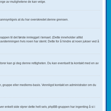
ange av mulighetene de kan velge.
 sannsynligvis at du har overskredet denne grensen.
en til det første innlegget i temaet. (Dette inneholder alltid
avstemningen hvis noen har stemt. Dette for å hindre at noen jukser ved å
ratorer kan gi deg denne rettigheten. Du kan eventuelt ta kontakt med en av
rum, gruppe eller medlems-basis. Vennligst kontakt en administrator om du
ver enkelt side styrer dette helt selv, phpBB-gruppen har ingenting å si i