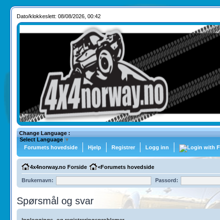
Dato/klokkeslett: 08/08/2026, 00:42
Change Language :
Select Language
▼
Forumets hovedside
Hjelp
Registrer
Logg inn
4x4norway.no Forside
<
Forumets hovedside
Brukernavn:
Passord:
Spørsmål og svar
Innloggings- og registreringsproblemer