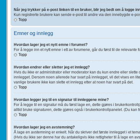
Når jeg trykker på e-post linken til en bruker, blir jeg bedt om å logge in
Kun registrerte brukere kan sende e-post til andre via den innebygde e-pos
Topp
Emner og innlegg
Hvordan lager jeg et nytt emne i forumet?
For å legge inn et nytt emne i ett av forumene, går du først til de relevante
Topp
Hvordan endrer eller sletter jeg et innlegg?
Hvis du ikke er administrator eller moderator kan du kun endre eller slette
innlegget. Dersom noen allerede har svart på innlegget, vil det vises en lit
vanlige brukere ikke kan slette et innlegg etter at noen har svart på det.
Topp
Hvordan legger jeg til en signatur til innleggene mine?
For å legge til en signatur må du først lage en, dette gjøres i brukerkontr
alltid bruke signaturen, dette gjøres også i brukerkontrollpanelet. (Du kan f
Topp
Hvordan lager jeg en avstemning?
Å lage en avstemning er enkelt. Når du skriver det første innlegget i et tema
(Hvis du ikke ser denne har du antakeligvis ikke rettigheter til å lage en avs