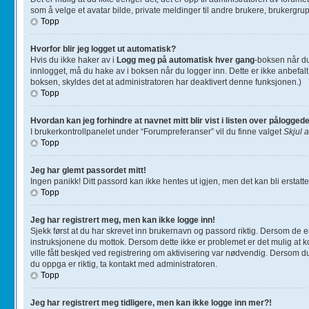
som å velge et avatar bilde, private meldinger til andre brukere, brukergru
Topp
Hvorfor blir jeg logget ut automatisk?
Hvis du ikke haker av i
Logg meg på automatisk hver gang
-boksen når du 
innlogget, må du hake av i boksen når du logger inn. Dette er ikke anbefalt
boksen, skyldes det at administratoren har deaktivert denne funksjonen.)
Topp
Hvordan kan jeg forhindre at navnet mitt blir vist i listen over pålogge
I brukerkontrollpanelet under “Forumpreferanser” vil du finne valget
Skjul a
Topp
Jeg har glemt passordet mitt!
Ingen panikk! Ditt passord kan ikke hentes ut igjen, men det kan bli erstattet
Topp
Jeg har registrert meg, men kan ikke logge inn!
Sjekk først at du har skrevet inn brukernavn og passord riktig. Dersom de er
instruksjonene du mottok. Dersom dette ikke er problemet er det mulig at kon
ville fått beskjed ved registrering om aktivisering var nødvendig. Dersom d
du oppga er riktig, ta kontakt med administratoren.
Topp
Jeg har registrert meg tidligere, men kan ikke logge inn mer?!