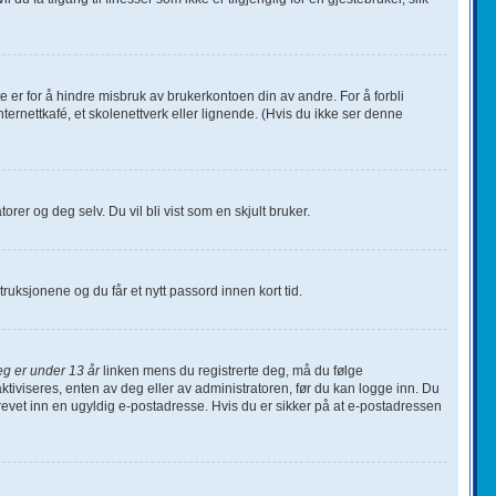
te er for å hindre misbruk av brukerkontoen din av andre. For å forbli
ternettkafé, et skolenettverk eller lignende. (Hvis du ikke ser denne
orer og deg selv. Du vil bli vist som en skjult bruker.
nstruksjonene og du får et nytt passord innen kort tid.
eg er under 13 år
linken mens du registrerte deg, må du følge
ktiviseres, enten av deg eller av administratoren, før du kan logge inn. Du
krevet inn en ugyldig e-postadresse. Hvis du er sikker på at e-postadressen