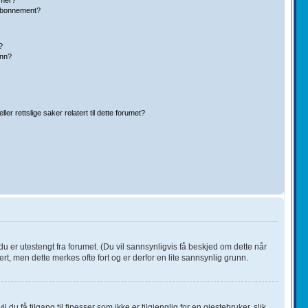
eabonnement?
?
inn?
r rettslige saker relatert til dette forumet?
du er utestengt fra forumet. (Du vil sannsynligvis få beskjed om dette når
ert, men dette merkes ofte fort og er derfor en lite sannsynlig grunn.
du få tilgang til finesser som ikke er tilgjenglig for en gjestebruker, slik