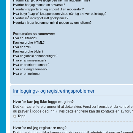
Hvorfor kan jeg ikke legge ved filer i innleggene mine?
Hvorfor har jeg mottatt en advarsel?
Hvordan rapporterer jeg er post til en moderator?
Hva betyr "Lagre"-knappen som vises når jeg skriver et innlegg?
Hvorfor må innlegget mitt godkjennes?
Hvordan flytter jeg emnet mitt til toppen av emnelisten?
Formatering og emnetyper
Hva er BBKode?
Kan jeg bruke HTML?
Hva er smil?
Kan jeg bruke bilder?
Hva er globale annonseringer?
Hva er annonseringer?
Hva er prioriterte emner?
Hva er stengte temaer?
Hva er emneikoner
Innloggings- og registreringsproblemer
Hvorfor kan jeg ikke logge meg inn?
Det kan være flere grunner til at dette skjer. Først og fremst bør du kontro
du prøver å logge deg inn.) Hvis dette er tilfelle kan du kontakte en av forum
Topp
Hvorfor må jeg registrere meg?
Det er mulig at du ikke trenger det, det er opp til administratoren av forumet