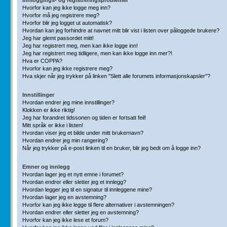
Hvorfor kan jeg ikke logge meg inn?
Hvorfor må jeg registrere meg?
Hvorfor blir jeg logget ut automatisk?
Hvordan kan jeg forhindre at navnet mitt blir vist i listen over påloggede brukere?
Jeg har glemt passordet mitt!
Jeg har registrert meg, men kan ikke logge inn!
Jeg har registrert meg tidligere, men kan ikke logge inn mer?!
Hva er COPPA?
Hvorfor kan jeg ikke registrere meg?
Hva skjer når jeg trykker på linken "Slett alle forumets informasjonskapsler"?
Innstillinger
Hvordan endrer jeg mine innstillinger?
Klokken er ikke riktig!
Jeg har forandret tidssonen og tiden er fortsatt feil!
Mitt språk er ikke i listen!
Hvordan viser jeg et bilde under mitt brukernavn?
Hvordan endrer jeg min rangering?
Når jeg trykker på e-post linken til en bruker, blir jeg bedt om å logge inn?
Emner og innlegg
Hvordan lager jeg et nytt emne i forumet?
Hvordan endrer eller sletter jeg et innlegg?
Hvordan legger jeg til en signatur til innleggene mine?
Hvordan lager jeg en avstemning?
Hvorfor kan jeg ikke legge til flere alternativer i avstemningen?
Hvordan endrer eller sletter jeg en avstemning?
Hvorfor kan jeg ikke lese et forum?