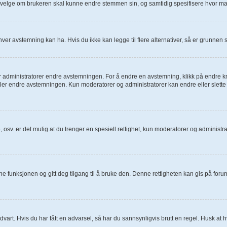
å velge om brukeren skal kunne endre stemmen sin, og samtidig spesifisere hvor m
ver avstemning kan ha. Hvis du ikke kan legge til flere alternativer, så er grunnen
dministratorer endre avstemningen. For å endre en avstemning, klikk på endre knapp
er endre avstemningen. Kun moderatorer og administratorer kan endre eller slette 
, osv. er det mulig at du trenger en spesiell rettighet, kun moderatorer og administ
nne funksjonen og gitt deg tilgang til å bruke den. Denne rettigheten kan gis på fo
advart. Hvis du har fått en advarsel, så har du sannsynligvis brutt en regel. Husk at h