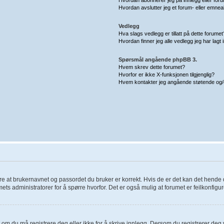
Hvordan avslutter jeg et forum- eller emn
Vedlegg
Hva slags vedlegg er tillatt på dette forumet
Hvordan finner jeg alle vedlegg jeg har lagt 
Spørsmål angående phpBB 3.
Hvem skrev dette forumet?
Hvorfor er ikke X-funksjonen tilgjenglig?
Hvem kontakter jeg angående støtende og/elle
llere at brukernavnet og passordet du bruker er korrekt. Hvis de er det kan det hende 
ets administratorer for å spørre hvorfor. Det er også mulig at forumet er feilkonfigur
 om du må registrere deg eller ikke for å skrive innlegg. Dersom du registrerer deg vil 