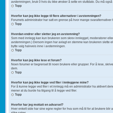
avstemningen, bruk 0 hvis du ikke ønsker å sette en sluttdato. Du må ogs
Topp
Hvorfor kan jeg ikke legge til flere alternativer i avstemningen?
Forumets administrator har satt en grense på hvor mange svaralternativer h
Topp
Hvordan endrer eller sletter jeg en avstemning?
Som med innlegg kan kun brukeren som skrev innlegget, moderatorer eller a
avstemningen.) Dersom ingen har avlagt en stemme kan brukeren slette ell
bytte valg halvveis inne i avstemningen.
Topp
Hvorfor kan jeg ikke lese et forum?
Noen forumer er begrenset til noen brukere eller grupper. For å lese, skrive
dem.
Topp
Hvorfor kan jeg ikke legge ved filer i innleggene mine?
For å kunne legge ved filer i et innlegg må en administrator ha aktivert de
mener at du burde ha tilgang til å legge ved filer.
Topp
Hvorfor har jeg mottatt en advarsel?
Hver enkelt side har sine egne regler for hva som må til for at brukere blir 
slike saker.