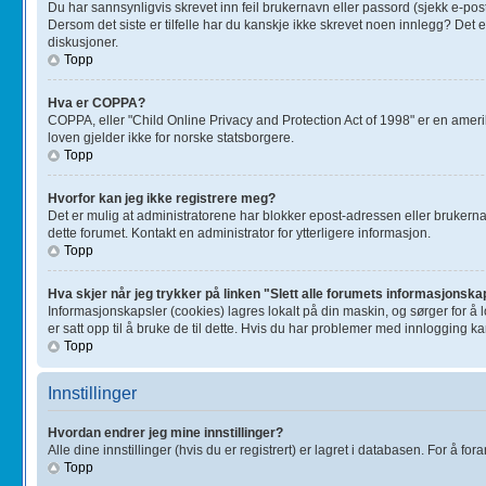
Du har sannsynligvis skrevet inn feil brukernavn eller passord (sjekk e-pos
Dersom det siste er tilfelle har du kanskje ikke skrevet noen innlegg? Det e
diskusjoner.
Topp
Hva er COPPA?
COPPA, eller "Child Online Privacy and Protection Act of 1998" er en amer
loven gjelder ikke for norske statsborgere.
Topp
Hvorfor kan jeg ikke registrere meg?
Det er mulig at administratorene har blokker epost-adressen eller brukernavne
dette forumet. Kontakt en administrator for ytterligere informasjon.
Topp
Hva skjer når jeg trykker på linken "Slett alle forumets informasjonska
Informasjonskapsler (cookies) lagres lokalt på din maskin, og sørger for å
er satt opp til å bruke de til dette. Hvis du har problemer med innlogging k
Topp
Innstillinger
Hvordan endrer jeg mine innstillinger?
Alle dine innstillinger (hvis du er registrert) er lagret i databasen. For å for
Topp