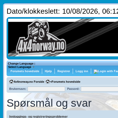
Dato/klokkeslett: 10/08/2026, 06:1
Change Language :
Select Language
▼
Forumets hovedside
Hjelp
Registrer
Logg inn
4x4norway.no Forside
<
Forumets hovedside
Brukernavn:
Passord:
Spørsmål og svar
Innloggings- og registreringsproblemer