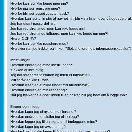
Hvorfor kan jeg ikke logge meg inn?
Hvorfor må jeg registrere meg?
Hvorfor blir jeg logget ut automatisk?
Hvordan kan jeg forhindre at navnet mitt blir vist i listen over påloggede bru
Jeg har glemt passordet mitt!
Jeg har registrert meg, men kan ikke logge inn!
Jeg har registrert meg tidligere, men kan ikke logge inn mer?!
Hva er COPPA?
Hvorfor kan jeg ikke registrere meg?
Hva skjer når jeg trykker på linken "Slett alle forumets informasjonskapsler"?
Innstillinger
Hvordan endrer jeg mine innstillinger?
Klokken er ikke riktig!
Jeg har forandret tidssonen og tiden er fortsatt feil!
Mitt språk er ikke i listen!
Hvordan viser jeg et bilde under mitt brukernavn?
Hvordan endrer jeg min rangering?
Når jeg trykker på e-post linken til en bruker, blir jeg bedt om å logge inn?
Emner og innlegg
Hvordan lager jeg et nytt emne i forumet?
Hvordan endrer eller sletter jeg et innlegg?
Hvordan legger jeg til en signatur til innleggene mine?
Hvordan lager jeg en avstemning?
Hvorfor kan jeg ikke legge til flere alternativer i avstemningen?