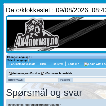
Dato/klokkeslett: 09/08/2026, 08:4
Change Language :
Select Language
▼
Forumets hovedside
Hjelp
Registrer
Logg inn
4x4norway.no Forside
<
Forumets hovedside
Brukernavn:
Passord:
Spørsmål og svar
Innloggings- og registreringsproblemer