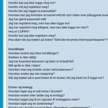
Hvorfor kan jeg ikke logge meg inn?
Hvorfor må jeg registrere meg?
Hvorfor blir jeg logget ut automatisk?
Hvordan kan jeg forhindre at navnet mitt blir vist i listen over påloggede bru
Jeg har glemt passordet mitt!
Jeg har registrert meg, men kan ikke logge inn!
Jeg har registrert meg tidligere, men kan ikke logge inn mer?!
Hva er COPPA?
Hvorfor kan jeg ikke registrere meg?
Hva skjer når jeg trykker på linken "Slett alle forumets informasjonskapsler"?
Innstillinger
Hvordan endrer jeg mine innstillinger?
Klokken er ikke riktig!
Jeg har forandret tidssonen og tiden er fortsatt feil!
Mitt språk er ikke i listen!
Hvordan viser jeg et bilde under mitt brukernavn?
Hvordan endrer jeg min rangering?
Når jeg trykker på e-post linken til en bruker, blir jeg bedt om å logge inn?
Emner og innlegg
Hvordan lager jeg et nytt emne i forumet?
Hvordan endrer eller sletter jeg et innlegg?
Hvordan legger jeg til en signatur til innleggene mine?
Hvordan lager jeg en avstemning?
Hvorfor kan jeg ikke legge til flere alternativer i avstemningen?