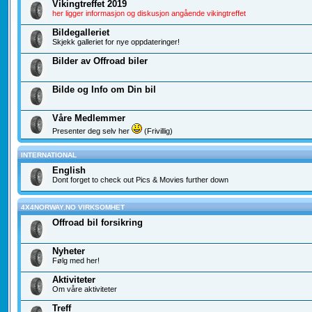
Vikingtreffet 2019
her ligger informasjon og diskusjon angående vikingtreffet
Bildegalleriet
Skjekk galleriet for nye oppdateringer!
Bilder av Offroad biler
Bilde og Info om Din bil
Våre Medlemmer
Presenter deg selv her
(Frivillig)
INTERNATIONAL
English
Dont forget to check out Pics & Movies further down
4X4NORWAY.NO VIRKSOMHET
Offroad bil forsikring
Nyheter
Følg med her!
Aktiviteter
Om våre aktiviteter
Treff