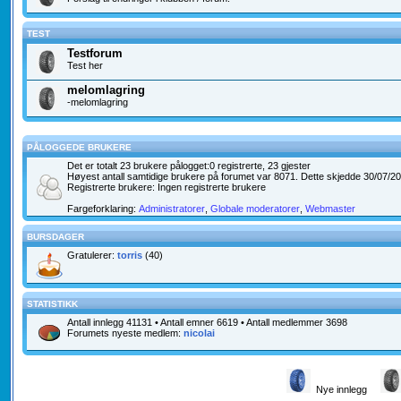
TEST
Testforum
Test her
melomlagring
-melomlagring
PÅLOGGEDE BRUKERE
Det er totalt
23
brukere pålogget:0 registrerte, 23 gjester
Høyest antall samtidige brukere på forumet var
8071
. Dette skjedde 30/07/2
Registrerte brukere: Ingen registrerte brukere
Fargeforklaring:
Administratorer
,
Globale moderatorer
,
Webmaster
BURSDAGER
Gratulerer:
torris
(40)
STATISTIKK
Antall innlegg
41131
• Antall emner
6619
• Antall medlemmer
3698
Forumets nyeste medlem:
nicolai
Nye innlegg