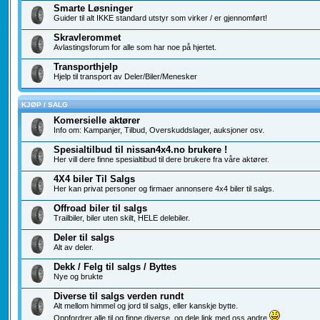
Smarte Løsninger
Guider til alt IKKE standard utstyr som virker / er gjennomført!
Skravlerommet
Avlastingsforum for alle som har noe på hjertet.
Transporthjelp
Hjelp til transport av Deler/Biler/Menesker
KJØP / SALG
Komersielle aktører
Info om: Kampanjer, Tilbud, Overskuddslager, auksjoner osv.
Spesialtilbud til nissan4x4.no brukere !
Her vill dere finne spesialtibud til dere brukere fra våre aktører.
4X4 biler Til Salgs
Her kan privat personer og firmaer annonsere 4x4 biler til salgs.
Offroad biler til salgs
Trailbiler, biler uten skilt, HELE delebiler.
Deler til salgs
Alt av deler.
Dekk / Felg til salgs / Byttes
Nye og brukte
Diverse til salgs verden rundt
Alt mellom himmel og jord til salgs, eller kanskje bytte.
Oppfordrer alle til og finne diverse, og dele link med oss andre