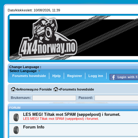
Dato/klokkeslett: 10/08/2026, 11:39
Change Language :
Select Language
▼
Forumets hovedside
Hjelp
Registrer
Logg inn
4x4norway.no Forside
<
Forumets hovedside
Brukernavn:
Passord:
FORUM
LES MEG! Tiltak mot SPAM (søppelpost) i forumet.
LES MEG! Tiltak mot SPAM (søppelpost) i forumet.
Forum Info