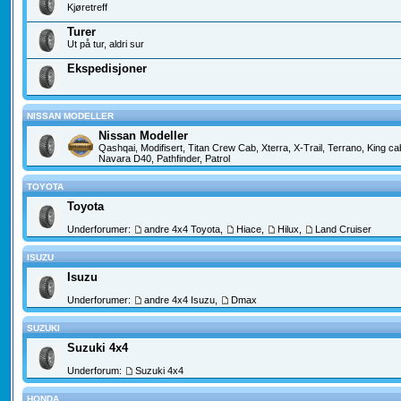
Kjøretreff
Turer
Ut på tur, aldri sur
Ekspedisjoner
NISSAN MODELLER
Nissan Modeller
Qashqai, Modifisert, Titan Crew Cab, Xterra, X-Trail, Terrano, King c
Navara D40, Pathfinder, Patrol
TOYOTA
Toyota
Underforumer:
andre 4x4 Toyota
,
Hiace
,
Hilux
,
Land Cruiser
ISUZU
Isuzu
Underforumer:
andre 4x4 Isuzu
,
Dmax
SUZUKI
Suzuki 4x4
Underforum:
Suzuki 4x4
HONDA