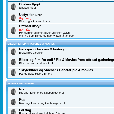
Ønskes Kjøpt
Ønskes kjøpt
Utstyr for turer
(Ny Tråd)
Bilder og linker samles her.
Offroad utstyr
(Ny Tråd)
Her samler vi linker, bilder og informasjon
om hva som finnes og hvor vi kan få tak i det.
BILDER & FILM / PICTURES & MOVIES
Garasjer / Our cars & history
Brukernes garasjer
Bilder og film fra treff / Pic & Movies from offroad gathering
Bilder fra våres / deres treff
Skrytebilder og videoer / General pic & movies
Har du syke bilder / filmer?
TILBAKEMELDINGER
Ris
Ris ang. forumet og klubben generelt.
Ros
Ros ang. forumet og klubben generelt.
Forslag
Forslag til endringer i klubben / forum.