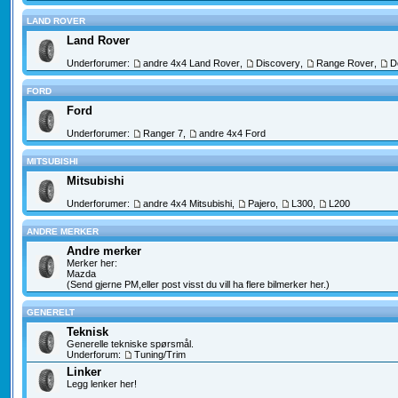
LAND ROVER
Land Rover
Underforumer:
andre 4x4 Land Rover
,
Discovery
,
Range Rover
,
D
FORD
Ford
Underforumer:
Ranger 7
,
andre 4x4 Ford
MITSUBISHI
Mitsubishi
Underforumer:
andre 4x4 Mitsubishi
,
Pajero
,
L300
,
L200
ANDRE MERKER
Andre merker
Merker her:
Mazda
(Send gjerne PM,eller post visst du vill ha flere bilmerker her.)
GENERELT
Teknisk
Generelle tekniske spørsmål.
Underforum:
Tuning/Trim
Linker
Legg lenker her!