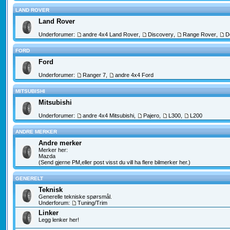
LAND ROVER
Land Rover
Underforumer:
andre 4x4 Land Rover
,
Discovery
,
Range Rover
,
D
FORD
Ford
Underforumer:
Ranger 7
,
andre 4x4 Ford
MITSUBISHI
Mitsubishi
Underforumer:
andre 4x4 Mitsubishi
,
Pajero
,
L300
,
L200
ANDRE MERKER
Andre merker
Merker her:
Mazda
(Send gjerne PM,eller post visst du vill ha flere bilmerker her.)
GENERELT
Teknisk
Generelle tekniske spørsmål.
Underforum:
Tuning/Trim
Linker
Legg lenker her!