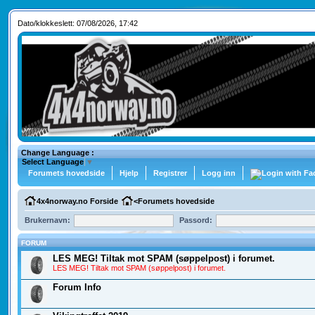
Dato/klokkeslett: 07/08/2026, 17:42
Change Language :
Select Language
▼
Forumets hovedside
Hjelp
Registrer
Logg inn
4x4norway.no Forside
<
Forumets hovedside
Brukernavn:
Passord:
FORUM
LES MEG! Tiltak mot SPAM (søppelpost) i forumet.
LES MEG! Tiltak mot SPAM (søppelpost) i forumet.
Forum Info