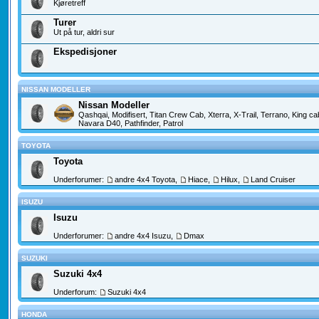
Kjøretreff
Turer
Ut på tur, aldri sur
Ekspedisjoner
NISSAN MODELLER
Nissan Modeller
Qashqai, Modifisert, Titan Crew Cab, Xterra, X-Trail, Terrano, King c
Navara D40, Pathfinder, Patrol
TOYOTA
Toyota
Underforumer:
andre 4x4 Toyota
,
Hiace
,
Hilux
,
Land Cruiser
ISUZU
Isuzu
Underforumer:
andre 4x4 Isuzu
,
Dmax
SUZUKI
Suzuki 4x4
Underforum:
Suzuki 4x4
HONDA