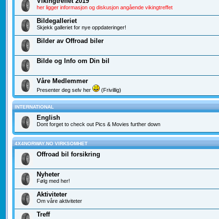
Vikingtreffet 2019
her ligger informasjon og diskusjon angående vikingtreffet
Bildegalleriet
Skjekk galleriet for nye oppdateringer!
Bilder av Offroad biler
Bilde og Info om Din bil
Våre Medlemmer
Presenter deg selv her
(Frivillig)
INTERNATIONAL
English
Dont forget to check out Pics & Movies further down
4X4NORWAY.NO VIRKSOMHET
Offroad bil forsikring
Nyheter
Følg med her!
Aktiviteter
Om våre aktiviteter
Treff