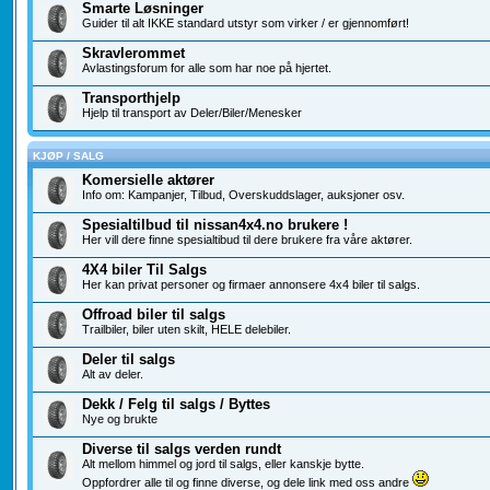
Smarte Løsninger
Guider til alt IKKE standard utstyr som virker / er gjennomført!
Skravlerommet
Avlastingsforum for alle som har noe på hjertet.
Transporthjelp
Hjelp til transport av Deler/Biler/Menesker
KJØP / SALG
Komersielle aktører
Info om: Kampanjer, Tilbud, Overskuddslager, auksjoner osv.
Spesialtilbud til nissan4x4.no brukere !
Her vill dere finne spesialtibud til dere brukere fra våre aktører.
4X4 biler Til Salgs
Her kan privat personer og firmaer annonsere 4x4 biler til salgs.
Offroad biler til salgs
Trailbiler, biler uten skilt, HELE delebiler.
Deler til salgs
Alt av deler.
Dekk / Felg til salgs / Byttes
Nye og brukte
Diverse til salgs verden rundt
Alt mellom himmel og jord til salgs, eller kanskje bytte.
Oppfordrer alle til og finne diverse, og dele link med oss andre