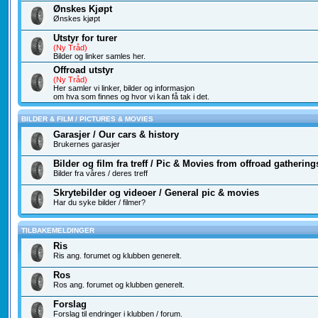
Ønskes Kjøpt
Ønskes kjøpt
Utstyr for turer
(Ny Tråd)
Bilder og linker samles her.
Offroad utstyr
(Ny Tråd)
Her samler vi linker, bilder og informasjon
om hva som finnes og hvor vi kan få tak i det.
BILDER & FILM / PICTURES & MOVIES
Garasjer / Our cars & history
Brukernes garasjer
Bilder og film fra treff / Pic & Movies from offroad gathering
Bilder fra våres / deres treff
Skrytebilder og videoer / General pic & movies
Har du syke bilder / filmer?
TILBAKEMELDINGER
Ris
Ris ang. forumet og klubben generelt.
Ros
Ros ang. forumet og klubben generelt.
Forslag
Forslag til endringer i klubben / forum.