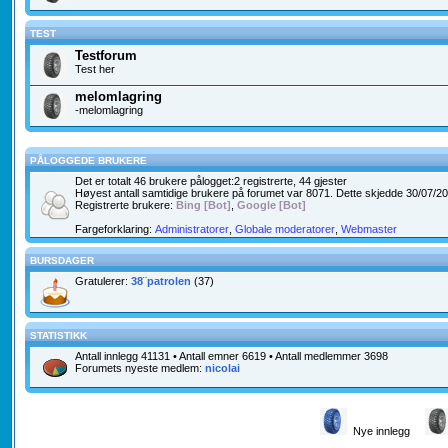
TEST
Testforum
Test her
melomlagring
-melomlagring
PÅLOGGEDE BRUKERE
Det er totalt
46
brukere pålogget:2 registrerte, 44 gjester
Høyest antall samtidige brukere på forumet var
8071
. Dette skjedde 30/07/2
Registrerte brukere:
Bing [Bot]
,
Google [Bot]
Fargeforklaring:
Administratorer
,
Globale moderatorer
,
Webmaster
BURSDAGER
Gratulerer:
38¨patrolen
(37)
STATISTIKK
Antall innlegg
41131
• Antall emner
6619
• Antall medlemmer
3698
Forumets nyeste medlem:
nicolai
Nye innlegg