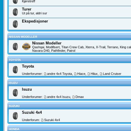
Kjøretreff
Turer
Ut på tur, aldri sur
Ekspedisjoner
NISSAN MODELLER
Nissan Modeller
Qashqai, Modifisert, Titan Crew Cab, Xterra, X-Trail, Terrano, King c
Navara D40, Pathfinder, Patrol
TOYOTA
Toyota
Underforumer:
andre 4x4 Toyota
,
Hiace
,
Hilux
,
Land Cruiser
ISUZU
Isuzu
Underforumer:
andre 4x4 Isuzu
,
Dmax
SUZUKI
Suzuki 4x4
Underforum:
Suzuki 4x4
HONDA