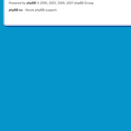
Powered by
phpBB
© 2000, 2002, 2005, 2007 phpBB Group
phpBB.no
- Norsk phpBB-support