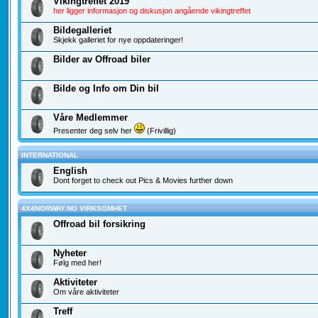
Vikingtreffet 2019
her ligger informasjon og diskusjon angående vikingtreffet
Bildegalleriet
Skjekk galleriet for nye oppdateringer!
Bilder av Offroad biler
Bilde og Info om Din bil
Våre Medlemmer
Presenter deg selv her
(Frivillig)
INTERNATIONAL
English
Dont forget to check out Pics & Movies further down
4X4NORWAY.NO VIRKSOMHET
Offroad bil forsikring
Nyheter
Følg med her!
Aktiviteter
Om våre aktiviteter
Treff