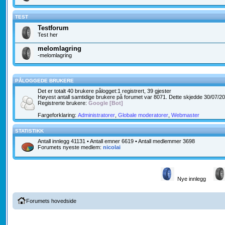
TEST
Testforum
Test her
melomlagring
-melomlagring
PÅLOGGEDE BRUKERE
Det er totalt
40
brukere pålogget:1 registrert, 39 gjester
Høyest antall samtidige brukere på forumet var
8071
. Dette skjedde 30/07/2
Registrerte brukere:
Google [Bot]
Fargeforklaring:
Administratorer
,
Globale moderatorer
,
Webmaster
STATISTIKK
Antall innlegg
41131
• Antall emner
6619
• Antall medlemmer
3698
Forumets nyeste medlem:
nicolai
Nye innlegg
Forumets hovedside