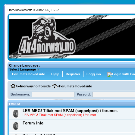
Dato/klokkeslett: 06/08/2026, 16:22
Change Language :
Select Language
▼
Forumets hovedside
Hjelp
Registrer
Logg inn
4x4norway.no Forside
<
Forumets hovedside
Brukernavn:
Passord:
FORUM
LES MEG! Tiltak mot SPAM (søppelpost) i forumet.
LES MEG! Tiltak mot SPAM (søppelpost) i forumet.
Forum Info