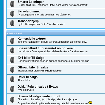
Smarte Løsninger
Guider til alt IKKE standard utstyr som virker / er gjennomført!
Skravlerommet
Avlastingsforum for alle som har noe på hjertet.
Transporthjelp
Hjelp til transport av Deler/Biler/Menesker
KJØP / SALG
Komersielle aktører
Info om: Kampanjer, Tilbud, Overskuddslager, auksjoner osv.
Spesialtilbud til nissan4x4.no brukere !
Her vill dere finne spesialtibud til dere brukere fra våre aktører.
4X4 biler Til Salgs
Her kan privat personer og firmaer annonsere 4x4 biler til salgs.
Offroad biler til salgs
Trailbiler, biler uten skilt, HELE delebiler.
Deler til salgs
Alt av deler.
Dekk / Felg til salgs / Byttes
Nye og brukte
Diverse til salgs verden rundt
Alt mellom himmel og jord til salgs, eller kanskje bytte.
Oppfordrer alle til og finne diverse, og dele link med oss andre