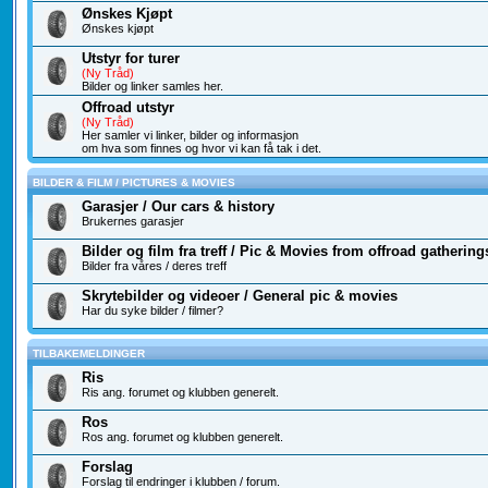
Ønskes Kjøpt
Ønskes kjøpt
Utstyr for turer
(Ny Tråd)
Bilder og linker samles her.
Offroad utstyr
(Ny Tråd)
Her samler vi linker, bilder og informasjon
om hva som finnes og hvor vi kan få tak i det.
BILDER & FILM / PICTURES & MOVIES
Garasjer / Our cars & history
Brukernes garasjer
Bilder og film fra treff / Pic & Movies from offroad gathering
Bilder fra våres / deres treff
Skrytebilder og videoer / General pic & movies
Har du syke bilder / filmer?
TILBAKEMELDINGER
Ris
Ris ang. forumet og klubben generelt.
Ros
Ros ang. forumet og klubben generelt.
Forslag
Forslag til endringer i klubben / forum.