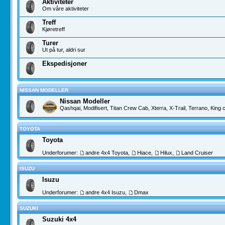
Aktiviteter
Om våre aktiviteter
Treff
Kjøretreff
Turer
Ut på tur, aldri sur
Ekspedisjoner
NISSAN MODELLER
Nissan Modeller
Qashqai, Modifisert, Titan Crew Cab, Xterra, X-Trail, Terrano, King
TOYOTA
Toyota
Underforumer:
andre 4x4 Toyota
,
Hiace
,
Hilux
,
Land Cruiser
ISUZU
Isuzu
Underforumer:
andre 4x4 Isuzu
,
Dmax
SUZUKI
Suzuki 4x4