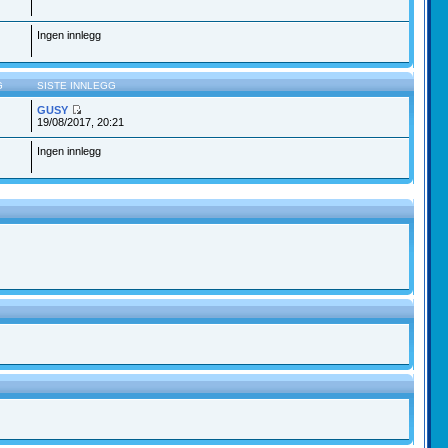
Ingen innlegg
G
SISTE INNLEGG
GUSY
19/08/2017, 20:21
Ingen innlegg