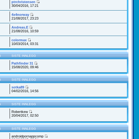
ptrchristensen
30/04/2016, 17:21
4x4norway
21/08/2017, 23:23
Andreas.E
21/08/2016, 10:59
colormax
10/03/2014, 03:31
G
SISTE INNLEGG
Pathfinder 31
15/08/2020, 09:46
G
SISTE INNLEGG
sotka89
04/02/2016, 14:56
G
SISTE INNLEGG
Robertkew
20/04/2017, 02:50
G
SISTE INNLEGG
androidpornappcomp