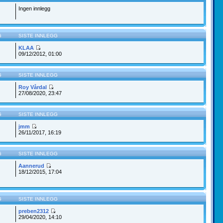
Ingen innlegg
G
SISTE INNLEGG
KLAA
09/12/2012, 01:00
G
SISTE INNLEGG
Roy Vårdal
27/08/2020, 23:47
G
SISTE INNLEGG
jmm
26/11/2017, 16:19
G
SISTE INNLEGG
Aannerud
18/12/2015, 17:04
G
SISTE INNLEGG
preben2312
29/04/2020, 14:10