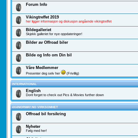
Forum Info
Vikingtreffet 2019
her ligger informasjon og diskusjon angående vikingtreffet
Bildegalleriet
Skjekk galleriet for nye oppdateringer!
Bilder av Offroad biler
Bilde og Info om Din bil
Våre Medlemmer
Presenter deg selv her
(Frivillig)
INTERNATIONAL
English
Dont forget to check out Pics & Movies further down
4X4NORWAY.NO VIRKSOMHET
Offroad bil forsikring
Nyheter
Følg med her!