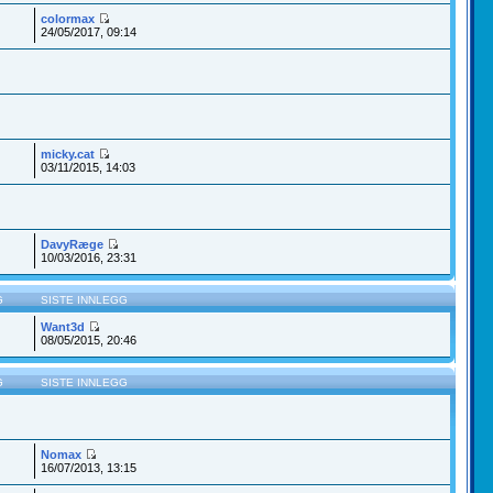
colormax
24/05/2017, 09:14
micky.cat
03/11/2015, 14:03
DavyRæge
10/03/2016, 23:31
G
SISTE INNLEGG
Want3d
08/05/2015, 20:46
G
SISTE INNLEGG
Nomax
16/07/2013, 13:15