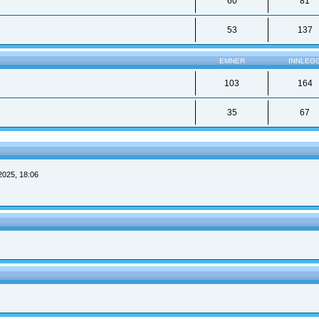
60
81
53
137
EMNER
INNLEG
103
164
35
67
2025, 18:06