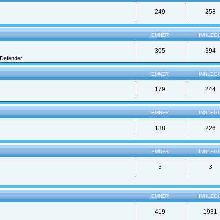
249
258
EMNER
INNLEG
305
394
Defender
EMNER
INNLEG
179
244
EMNER
INNLEG
138
226
EMNER
INNLEG
3
3
EMNER
INNLEG
419
1931