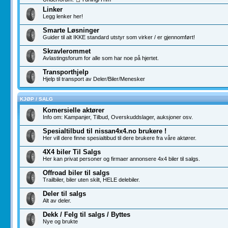
Linker
Legg lenker her!
Smarte Løsninger
Guider til alt IKKE standard utstyr som virker / er gjennomført!
Skravlerommet
Avlastingsforum for alle som har noe på hjertet.
Transporthjelp
Hjelp til transport av Deler/Biler/Menesker
KJØP / SALG
Komersielle aktører
Info om: Kampanjer, Tilbud, Overskuddslager, auksjoner osv.
Spesialtilbud til nissan4x4.no brukere !
Her vill dere finne spesialtibud til dere brukere fra våre aktører.
4X4 biler Til Salgs
Her kan privat personer og firmaer annonsere 4x4 biler til salgs.
Offroad biler til salgs
Trailbiler, biler uten skilt, HELE delebiler.
Deler til salgs
Alt av deler.
Dekk / Felg til salgs / Byttes
Nye og brukte