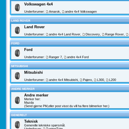
Volkswagen 4x4
Underforumer:
Amarok
,
andre 4x4 Volkswagen
LAND ROVER
Land Rover
Underforumer:
andre 4x4 Land Rover
,
Discovery
,
Range Rover
,
FORD
Ford
Underforumer:
Ranger 7
,
andre 4x4 Ford
MITSUBISHI
Mitsubishi
Underforumer:
andre 4x4 Mitsubishi
,
Pajero
,
L300
,
L200
ANDRE MERKER
Andre merker
Merker her:
Mazda
(Send gjerne PM,eller post visst du vill ha flere bilmerker her.)
GENERELT
Teknisk
Generelle tekniske spørsmål.
Underforum:
Tuning/Trim