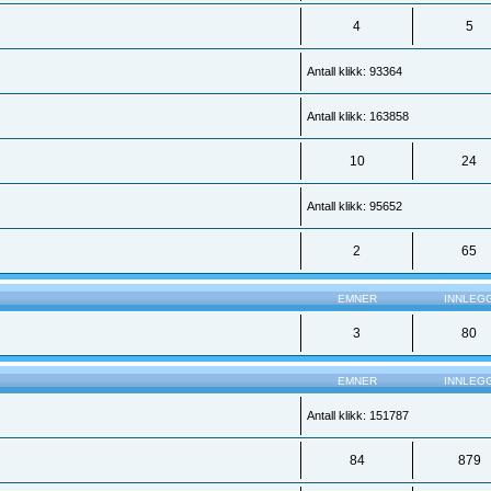
4
5
Antall klikk: 93364
Antall klikk: 163858
10
24
Antall klikk: 95652
2
65
EMNER
INNLEG
3
80
EMNER
INNLEG
Antall klikk: 151787
84
879