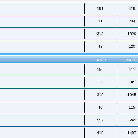
191
419
31
234
318
1829
43
120
EMNER
INNLEG
156
411
15
185
319
1045
46
115
557
2249
416
1467