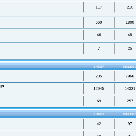
117
210
660
1800
46
48
7
25
EMNER
INNLEG
205
7966
ngs
12945
14321
69
257
EMNER
INNLEG
42
97