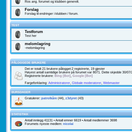
Ros ang. forumet og klubben generelt.
Forslag
Forslag til endringer i klubben / forum.
TEST
Testforum
Test her
melomlagring
-melomlagring
PÅLOGGEDE BRUKERE
Det er totalt
21
brukere pålogget:2 registrerte, 19 gjester
Høyest antall samtidige brukere på forumet var
8071
. Dette skjedde 30/07/
Registrerte brukere:
Bing [Bot]
,
Google [Bot]
Fargeforklaring:
Administratorer
,
Globale moderatorer
,
Webmaster
BURSDAGER
Gratulerer:
patrolkåre
(44),
z3dyret
(43)
STATISTIKK
Antall innlegg
41131
• Antall emner
6619
• Antall medlemmer
3698
Forumets nyeste medlem:
nicolai