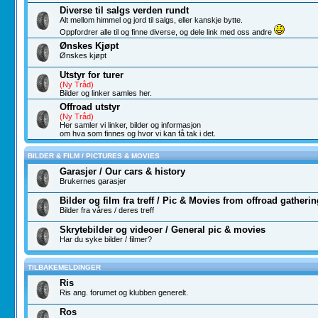
Diverse til salgs verden rundt
Alt mellom himmel og jord til salgs, eller kanskje bytte.
Oppfordrer alle til og finne diverse, og dele link med oss andre
Ønskes Kjøpt
Ønskes kjøpt
Utstyr for turer
(Ny Tråd)
Bilder og linker samles her.
Offroad utstyr
(Ny Tråd)
Her samler vi linker, bilder og informasjon
om hva som finnes og hvor vi kan få tak i det.
BILDER & FILM / PICTURES & MOVIES
Garasjer / Our cars & history
Brukernes garasjer
Bilder og film fra treff / Pic & Movies from offroad gatheri
Bilder fra våres / deres treff
Skrytebilder og videoer / General pic & movies
Har du syke bilder / filmer?
TILBAKEMELDINGER
Ris
Ris ang. forumet og klubben generelt.
Ros