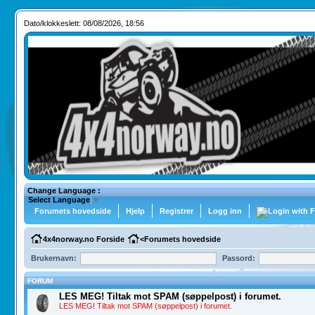
Dato/klokkeslett: 08/08/2026, 18:56
Change Language :
Select Language
▼
Forumets hovedside
Hjelp
Registrer
Logg inn
4x4norway.no Forside
<
Forumets hovedside
Brukernavn:
Passord:
FORUM
LES MEG! Tiltak mot SPAM (søppelpost) i forumet.
LES MEG! Tiltak mot SPAM (søppelpost) i forumet.