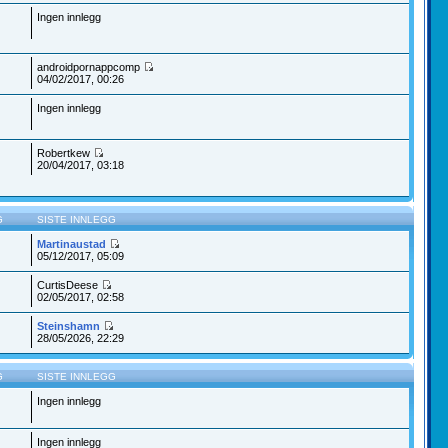
Ingen innlegg
androidpornappcomp
04/02/2017, 00:26
Ingen innlegg
Robertkew
20/04/2017, 03:18
G
SISTE INNLEGG
Martinaustad
05/12/2017, 05:09
CurtisDeese
02/05/2017, 02:58
Steinshamn
28/05/2026, 22:29
G
SISTE INNLEGG
Ingen innlegg
Ingen innlegg