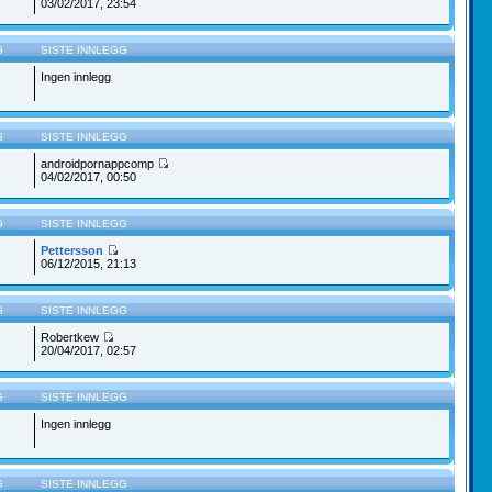
03/02/2017, 23:54
G
SISTE INNLEGG
Ingen innlegg
G
SISTE INNLEGG
androidpornappcomp
04/02/2017, 00:50
G
SISTE INNLEGG
Pettersson
06/12/2015, 21:13
G
SISTE INNLEGG
Robertkew
20/04/2017, 02:57
G
SISTE INNLEGG
Ingen innlegg
G
SISTE INNLEGG