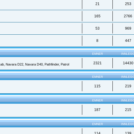
21
253
165
2766
53
969
8
447
EMNER
INNLEG
2321
14430
 cab, Navara D22, Navara D40, Pathfinder, Patrol
EMNER
INNLEG
115
219
EMNER
INNLEG
187
215
EMNER
INNLEG
114
139