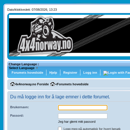
Dato/klokkeslett: 07/08/2026, 13:23
Change Language :
Select Language
▼
Forumets hovedside
Hjelp
Registrer
Logg inn
4x4norway.no Forside
<
Forumets hovedside
Du må logge inn for å lage emner i dette forumet.
Brukernavn:
Passord:
Jeg har glemt mitt passord
Logg meg på automatisk for hvert besøk