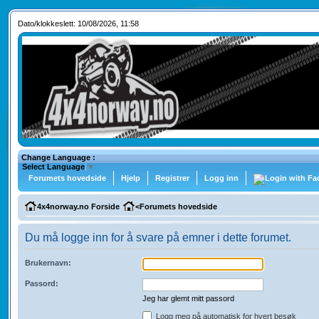
Dato/klokkeslett: 10/08/2026, 11:58
Change Language :
Select Language
▼
Forumets hovedside
Hjelp
Registrer
Logg inn
4x4norway.no Forside
<
Forumets hovedside
Du må logge inn for å svare på emner i dette forumet.
Brukernavn:
Passord:
Jeg har glemt mitt passord
Logg meg på automatisk for hvert besøk