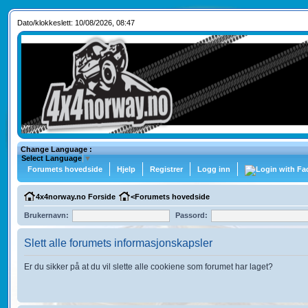
Dato/klokkeslett: 10/08/2026, 08:47
Change Language :
Select Language
▼
Forumets hovedside
Hjelp
Registrer
Logg inn
4x4norway.no Forside
<
Forumets hovedside
Brukernavn:
Passord:
Slett alle forumets informasjonskapsler
Er du sikker på at du vil slette alle cookiene som forumet har laget?