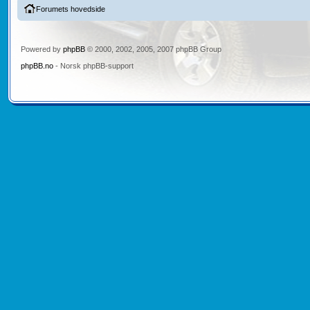
Forumets hovedside
Powered by
phpBB
© 2000, 2002, 2005, 2007 phpBB Group
phpBB.no
- Norsk phpBB-support