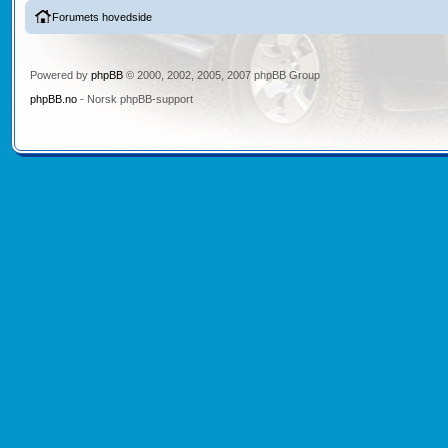
Forumets hovedside
Powered by
phpBB
© 2000, 2002, 2005, 2007 phpBB Group
phpBB.no
- Norsk phpBB-support