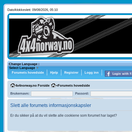
Dato/klokkeslett: 09/08/2026, 05:10
Change Language :
Select Language
▼
Forumets hovedside
Hjelp
Registrer
Logg inn
4x4norway.no Forside
<
Forumets hovedside
Brukernavn:
Passord:
Slett alle forumets informasjonskapsler
Er du sikker på at du vil slette alle cookiene som forumet har laget?