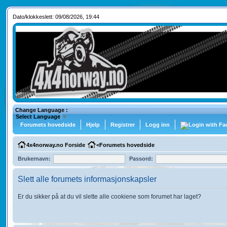
Dato/klokkeslett: 09/08/2026, 19:44
Change Language :
Select Language
▼
Forumets hovedside
Hjelp
Registrer
Logg inn
4x4norway.no Forside
<
Forumets hovedside
Brukernavn:
Passord:
Slett alle forumets informasjonskapsler
Er du sikker på at du vil slette alle cookiene som forumet har laget?