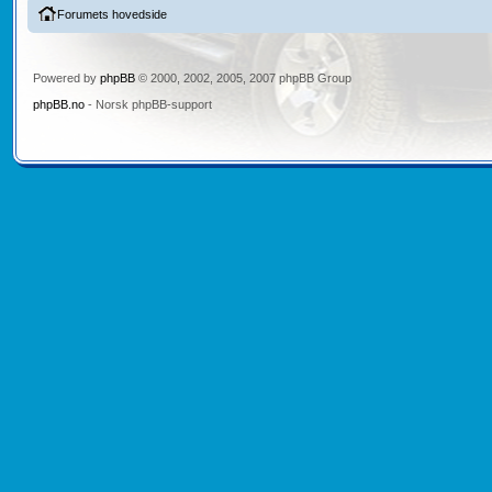
Forumets hovedside
Powered by
phpBB
© 2000, 2002, 2005, 2007 phpBB Group
phpBB.no
- Norsk phpBB-support