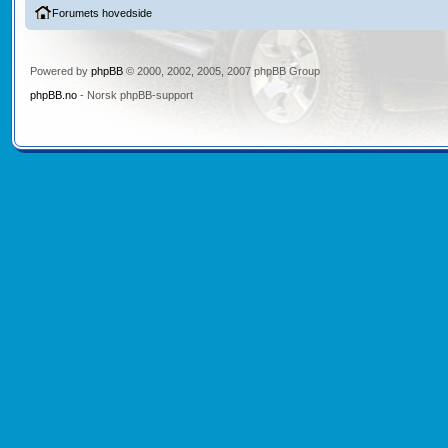
Forumets hovedside
Powered by
phpBB
© 2000, 2002, 2005, 2007 phpBB Group
phpBB.no
- Norsk phpBB-support