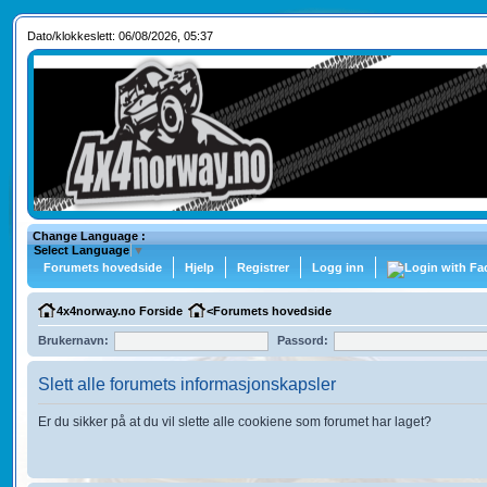
Dato/klokkeslett: 06/08/2026, 05:37
Change Language :
Select Language
▼
Forumets hovedside
Hjelp
Registrer
Logg inn
4x4norway.no Forside
<
Forumets hovedside
Brukernavn:
Passord:
Slett alle forumets informasjonskapsler
Er du sikker på at du vil slette alle cookiene som forumet har laget?