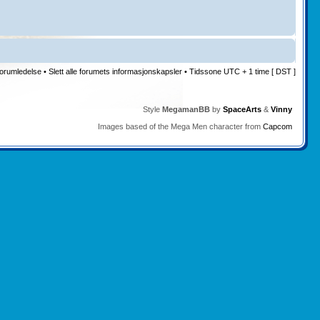
orumledelse
•
Slett alle forumets informasjonskapsler
• Tidssone UTC + 1 time [ DST ]
Style
MegamanBB
by
SpaceArts
&
Vinny
Images based of the Mega Men character from
Capcom