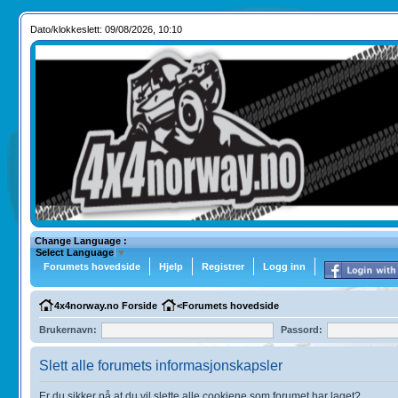
Dato/klokkeslett: 09/08/2026, 10:10
Change Language :
Select Language
▼
Forumets hovedside
Hjelp
Registrer
Logg inn
4x4norway.no Forside
<
Forumets hovedside
Brukernavn:
Passord:
Slett alle forumets informasjonskapsler
Er du sikker på at du vil slette alle cookiene som forumet har laget?