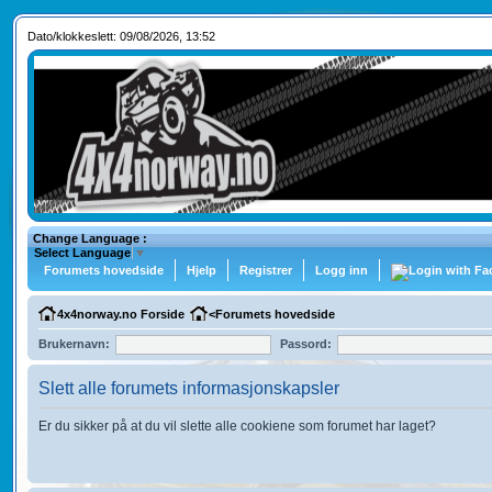
Dato/klokkeslett: 09/08/2026, 13:52
Change Language :
Select Language
▼
Forumets hovedside
Hjelp
Registrer
Logg inn
4x4norway.no Forside
<
Forumets hovedside
Brukernavn:
Passord:
Slett alle forumets informasjonskapsler
Er du sikker på at du vil slette alle cookiene som forumet har laget?