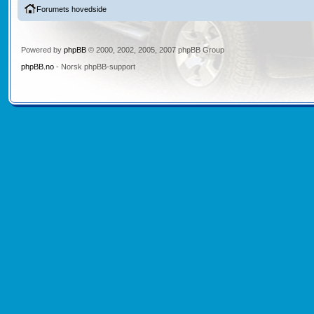
Forumets hovedside
Powered by
phpBB
© 2000, 2002, 2005, 2007 phpBB Group
phpBB.no
- Norsk phpBB-support