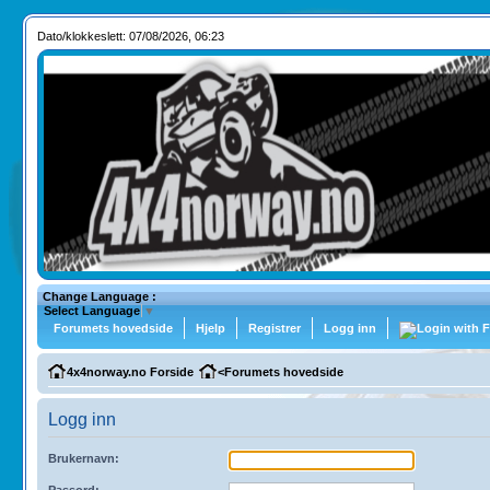
Dato/klokkeslett: 07/08/2026, 06:23
Change Language :
Select Language
▼
Forumets hovedside
Hjelp
Registrer
Logg inn
4x4norway.no Forside
<
Forumets hovedside
Logg inn
Brukernavn:
Passord: