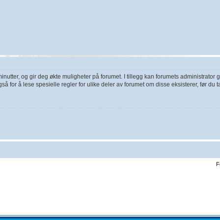
utter, og gir deg økte muligheter på forumet. I tillegg kan forumets administrator gi
å for å lese spesielle regler for ulike deler av forumet om disse eksisterer, før du ta
F