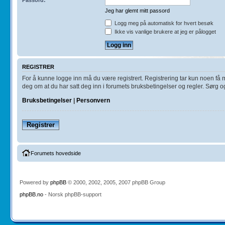
Jeg har glemt mitt passord
Logg meg på automatisk for hvert besøk
Ikke vis vanlige brukere at jeg er pålogget
REGISTRER
For å kunne logge inn må du være registrert. Registrering tar kun noen få min
deg om at du har satt deg inn i forumets bruksbetingelser og regler. Sørg ogs
Bruksbetingelser
|
Personvern
Registrer
Forumets hovedside
Powered by
phpBB
© 2000, 2002, 2005, 2007 phpBB Group
phpBB.no
- Norsk phpBB-support