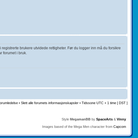
 registrerte brukere utvidede rettigheter. Før du logger inn må du forsikre
r forumet i bruk.
orumledelse
•
Slett alle forumets informasjonskapsler
• Tidssone UTC + 1 time [ DST ]
Style
MegamanBB
by
SpaceArts
&
Vinny
Images based of the Mega Men character from
Capcom