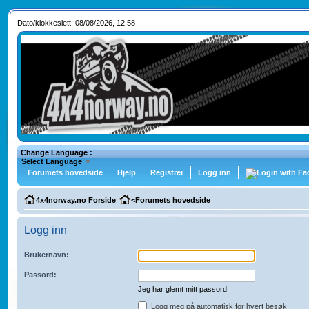
Dato/klokkeslett: 08/08/2026, 12:58
Change Language :
Select Language
▼
Forumets hovedside
Hjelp
Registrer
Logg inn
4x4norway.no Forside
<
Forumets hovedside
Logg inn
Brukernavn:
Passord:
Jeg har glemt mitt passord
Logg meg på automatisk for hvert besøk