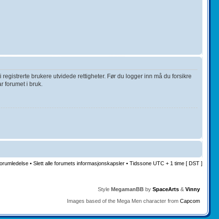
 registrerte brukere utvidede rettigheter. Før du logger inn må du forsikre
r forumet i bruk.
orumledelse
•
Slett alle forumets informasjonskapsler
• Tidssone UTC + 1 time [ DST ]
Style
MegamanBB
by
SpaceArts
&
Vinny
Images based of the Mega Men character from
Capcom