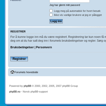
Jeg har glemt mitt passord
Logg meg på automatisk for hvert besøk
Ikke vis vanlige brukere at jeg er pålogget
REGISTRER
For å kunne logge inn må du være registrert. Registrering tar kun noen få min
deg om at du har satt deg inn i forumets bruksbetingelser og regler. Sørg ogs
Bruksbetingelser
|
Personvern
Registrer
Forumets hovedside
Powered by
phpBB
© 2000, 2002, 2005, 2007 phpBB Group
phpBB.no
- Norsk phpBB-support