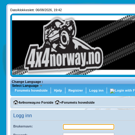
Dato/klokkeslett: 06/08/2026, 19:42
Change Language :
Select Language
▼
Forumets hovedside
Hjelp
Registrer
Logg inn
4x4norway.no Forside
<
Forumets hovedside
Logg inn
Brukernavn:
Passord: