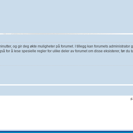
utter, og gir deg økte muligheter på forumet. I tillegg kan forumets administrator gi
å for å lese spesielle regler for ulike deler av forumet om disse eksisterer, før du ta
F