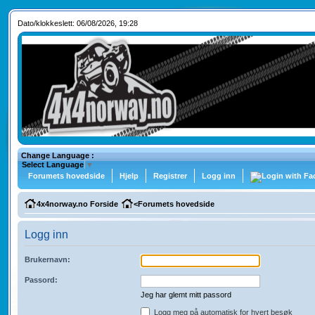
Dato/klokkeslett: 06/08/2026, 19:28
Change Language :
Select Language
▼
Forumets hovedside
Hjelp
Registrer
Logg inn
4x4norway.no Forside
<
Forumets hovedside
Logg inn
Brukernavn:
Passord:
Jeg har glemt mitt passord
Logg meg på automatisk for hvert besøk