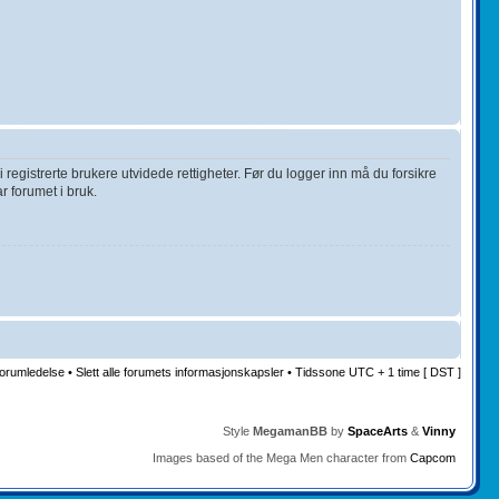
 registrerte brukere utvidede rettigheter. Før du logger inn må du forsikre
r forumet i bruk.
orumledelse
•
Slett alle forumets informasjonskapsler
• Tidssone UTC + 1 time [ DST ]
Style
MegamanBB
by
SpaceArts
&
Vinny
Images based of the Mega Men character from
Capcom