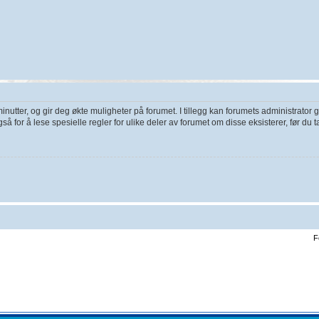
utter, og gir deg økte muligheter på forumet. I tillegg kan forumets administrator gi
å for å lese spesielle regler for ulike deler av forumet om disse eksisterer, før du ta
F