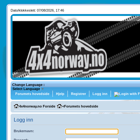
Dato/klokkeslett: 07/08/2026, 17:46
Change Language :
Select Language
▼
Forumets hovedside
Hjelp
Registrer
Logg inn
4x4norway.no Forside
<
Forumets hovedside
Logg inn
Brukernavn:
Passord: