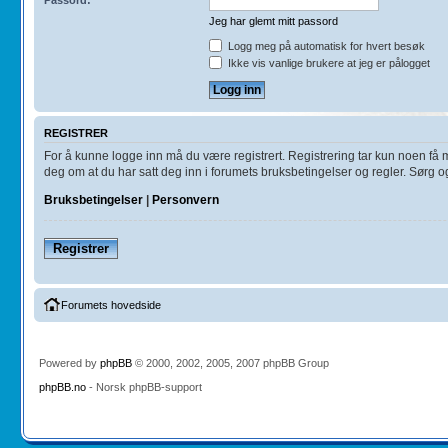
Jeg har glemt mitt passord
Logg meg på automatisk for hvert besøk
Ikke vis vanlige brukere at jeg er pålogget
REGISTRER
For å kunne logge inn må du være registrert. Registrering tar kun noen få min
deg om at du har satt deg inn i forumets bruksbetingelser og regler. Sørg ogs
Bruksbetingelser
|
Personvern
Registrer
Forumets hovedside
Powered by
phpBB
© 2000, 2002, 2005, 2007 phpBB Group
phpBB.no
- Norsk phpBB-support