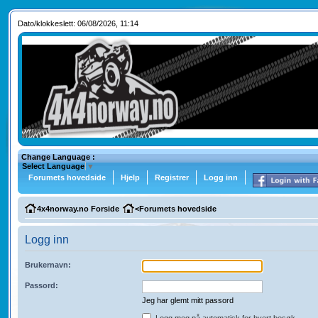
Dato/klokkeslett: 06/08/2026, 11:14
Change Language :
Select Language
▼
Forumets hovedside
Hjelp
Registrer
Logg inn
4x4norway.no Forside
<
Forumets hovedside
Logg inn
Brukernavn:
Passord:
Jeg har glemt mitt passord