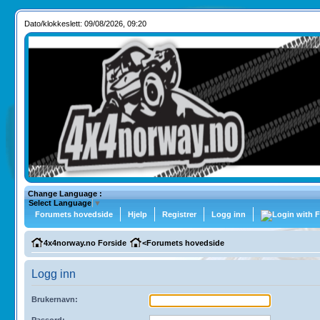
Dato/klokkeslett: 09/08/2026, 09:20
Change Language :
Select Language
▼
Forumets hovedside
Hjelp
Registrer
Logg inn
4x4norway.no Forside
<
Forumets hovedside
Logg inn
Brukernavn:
Passord: