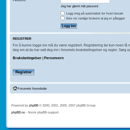
Jeg har glemt mitt passord
Logg meg på automatisk for hvert besøk
Ikke vis vanlige brukere at jeg er pålogget
REGISTRER
For å kunne logge inn må du være registrert. Registrering tar kun noen få min
deg om at du har satt deg inn i forumets bruksbetingelser og regler. Sørg ogs
Bruksbetingelser
|
Personvern
Registrer
Forumets hovedside
Powered by
phpBB
© 2000, 2002, 2005, 2007 phpBB Group
phpBB.no
- Norsk phpBB-support