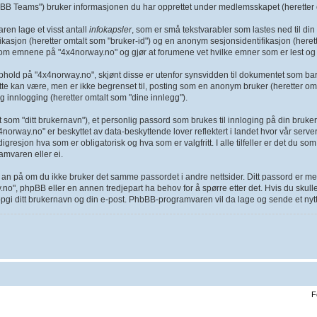
B Teams") bruker informasjonen du har opprettet under medlemsskapet (heretter o
ren lage et visst antall
infokapsler
, som er små tekstvarabler som lastes ned til di
kasjon (heretter omtalt som "bruker-id") og en anonym sesjonsidentifikasjon (herette
om emnene på "4x4norway.no" og gjør at forumene vet hvilke emner som er lest og 
hold på "4x4norway.no", skjønt disse er utenfor synsvidden til dokumentet som bar
ette kan være, men er ikke begrenset til, posting som en anonym bruker (heretter om
g innlogging (heretter omtalt som "dine innlegg").
 som "ditt brukernavn"), et personlig passord som brukes til innloging på din brukerk
norway.no" er beskyttet av data-beskyttende lover reflektert i landet hvor vår server
resjon hva som er obligatorisk og hva som er valgfritt. I alle tilfeller er det du s
mvaren eller ei.
det an på om du ikke bruker det samme passordet i andre nettsider. Ditt passord er m
.no", phpBB eller en annen tredjepart ha behov for å spørre etter det. Hvis du sku
i ditt brukernavn og din e-post. PhbBB-programvaren vil da lage og sende et nytt 
F