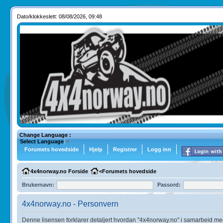
Dato/klokkeslett: 08/08/2026, 09:48
Change Language :
Select Language
▼
Forumets hovedside
Hjelp
Registrer
Logg inn
4x4norway.no Forside
<
Forumets hovedside
Brukernavn:
Passord:
4x4norway.no - Personvern
Denne lisensen forklarer detaljert hvordan "4x4norway.no" i samarbeid med t