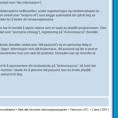
mtalt som "din informasjon").
n datamaskins nettleserfiler, under registreringen og medlemsskapet av
r omtalt som "sesjons-id") som begge automatisk blir gitt til deg av
ikke for å bedre din brukeropplevelse.
e har til hensikt å skjule sidene som er laget av phpBB-programvaren. Den
talt som "anonyme innlegg"), registrering på "4x4norway.no" (heretter
onto (heretter omtalt som "ditt passord") og en personlig riktig e-
 ligger. Informasjon som ditt brukernavn, ditt passord og din e-post er
om bestemmer hva som skal bli publisert. Dessuten kan du innenfor di
ent til å representere din brukerkonto på "4x4norway.no", så hold det
lle komme i skade for å glemme ditt passord, kan du bruke phpBB-
passord til deg.
orumledelse
•
Slett alle forumets informasjonskapsler
• Tidssone UTC + 1 time [ DST ]