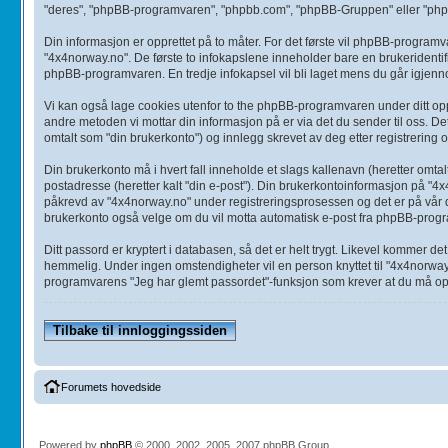
"deres", "phpBB-programvaren", "phpbb.com", "phpBB-Gruppen" eller "phpB
Din informasjon er opprettet på to måter. For det første vil phpBB-programva
"4x4norway.no". De første to infokapslene inneholder bare en brukeridentifi
phpBB-programvaren. En tredje infokapsel vil bli laget mens du går igjenn
Vi kan også lage cookies utenfor to the phpBB-programvaren under ditt opp
andre metoden vi mottar din informasjon på er via det du sender til oss. D
omtalt som "din brukerkonto") og innlegg skrevet av deg etter registrering o
Din brukerkonto må i hvert fall inneholde et slags kallenavn (heretter omtalt
postadresse (heretter kalt "din e-post"). Din brukerkontoinformasjon på "4x4
påkrevd av "4x4norway.no" under registreringsprosessen og det er på vår dig
brukerkonto også velge om du vil motta automatisk e-post fra phpBB-progra
Ditt passord er kryptert i databasen, så det er helt trygt. Likevel kommer 
hemmelig. Under ingen omstendigheter vil en person knyttet til "4x4norway
programvarens "Jeg har glemt passordet"-funksjon som krever at du må oppg
Tilbake til innloggingssiden
Forumets hovedside
Powered by
phpBB
© 2000, 2002, 2005, 2007 phpBB Group