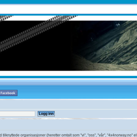
ilknyttede organisasjoner (heretter omtalt som "vi", "oss", "vår", "4x4norway.no" el