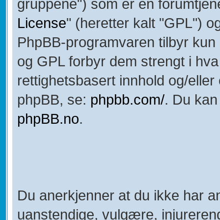
gruppene") som er en forumtjene
License
" (heretter kalt "GPL") o
PhpBB-programvaren tilbyr kun h
og GPL forbyr dem strengt i hva v
rettighetsbasert innhold og/elle
phpBB, se:
phpbb.com/
. Du kan
phpBB.no
.
Du anerkjenner at du ikke har an
uanstendige, vulgære, injurerend