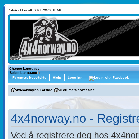
Dato/klokkeslett: 08/08/2026, 18:56
Change Language :
Select Language
▼
Forumets hovedside
Hjelp
Logg inn
4x4norway.no Forside
<
Forumets hovedside
4x4norway.no - Registr
Ved å registrere deg hos 4x4norw