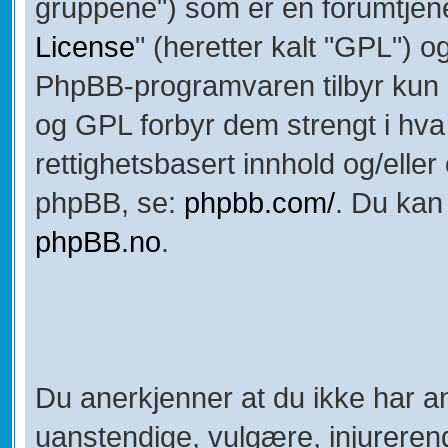
gruppene") som er en forumtjene
License
" (heretter kalt "GPL") o
PhpBB-programvaren tilbyr kun h
og GPL forbyr dem strengt i hva v
rettighetsbasert innhold og/elle
phpBB, se:
phpbb.com/
. Du kan
phpBB.no
.
Du anerkjenner at du ikke har an
uanstendige, vulgære, injurerend