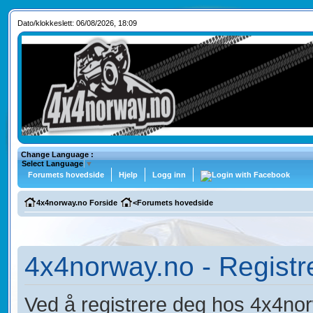
Dato/klokkeslett: 06/08/2026, 18:09
Change Language :
Select Language
▼
Forumets hovedside
Hjelp
Logg inn
4x4norway.no Forside
<
Forumets hovedside
4x4norway.no - Registr
Ved å registrere deg hos 4x4norw