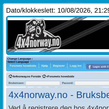
Dato/klokkeslett: 10/08/2026, 21:2
Change Language :
Select Language
▼
Forumets hovedside
Hjelp
Registrer
Logg inn
4x4norway.no Forside
<
Forumets hovedside
Brukernavn:
Passord:
4x4norway.no - Bruksbe
Ved å registrere deg hos 4x4norw