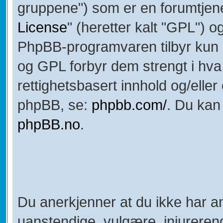
gruppene") som er en forumtjene
License
" (heretter kalt "GPL") o
PhpBB-programvaren tilbyr kun h
og GPL forbyr dem strengt i hva v
rettighetsbasert innhold og/elle
phpBB, se:
phpbb.com/
. Du kan
phpBB.no
.
Du anerkjenner at du ikke har an
uanstendige, vulgære, injurerend