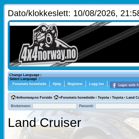
Dato/klokkeslett: 10/08/2026, 21:5
Change Language :
Select Language
▼
Forumets hovedside
Hjelp
Registrer
Logg inn
4x4norway.no Forside
<
Forumets hovedside
‹
Toyota
‹
Toyota
‹
Land Cr
Brukernavn:
Passord:
Land Cruiser