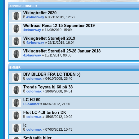
ANNONSERINGER
Vikingtreffet 2020
4x4norway
» 06/11/2019, 12:58
Wolfroad Rena 12-15 September 2019
4x4norway
» 14/08/2019, 15:09
Vikingtreffet Storefjell 2019
4x4norway
» 26/11/2018, 16:04
Vikingtreffet Storefjell 25-28 Januar 2018
4x4norway
» 15/11/2017, 00:53
EMNER
DIV BILDER FRA LC TIDEN :-)
colormax
» 04/10/2008, 23:40
Tronds Toyota hj 60 på 38
colormax
» 28/09/2008, 04:51
LC HJ 60
LCSanner
» 06/07/2012, 21:50
Flot LC 4.3l turbo i DK
colormax
» 15/03/2012, 10:02
lc
colormax
» 07/03/2012, 10:43
Små tøffe biler