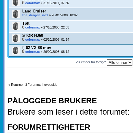
colormax
» 31/10/2011, 02:26
Land Cruiser
the_dragon_no1
» 28/01/2008, 18:02
Tøft
colormax
» 27/10/2008, 22:35
STOR HJ60
colormax
» 02/10/2008, 01:34
fj 62 VX 88 mov
colormax
» 26/09/2008, 08:12
Vis emner fra forrige:
Returner til Forumets hovedside
PÅLOGGEDE BRUKERE
Brukere som leser i dette forumet: 
FORUMRETTIGHETER