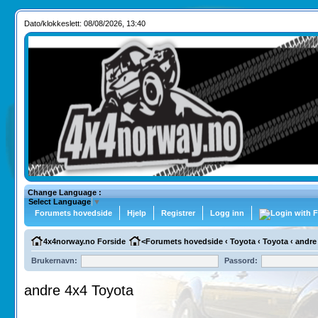
Dato/klokkeslett: 08/08/2026, 13:40
Change Language :
Select Language
▼
Forumets hovedside
Hjelp
Registrer
Logg inn
4x4norway.no Forside
<
Forumets hovedside
‹
Toyota
‹
Toyota
‹
andre
Brukernavn:
Passord:
andre 4x4 Toyota