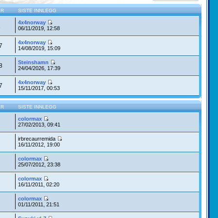
ER
SISTE INNLEGG
4x4norway
2
06/11/2019, 12:58
4x4norway
7
14/08/2019, 15:09
Steinshamn
8
24/04/2026, 17:39
4x4norway
7
15/11/2017, 00:53
ER
SISTE INNLEGG
colormax
27/02/2013, 09:41
irbrecaurremida
16/11/2012, 19:00
colormax
25/07/2012, 23:38
colormax
16/11/2011, 02:20
colormax
01/11/2011, 21:51