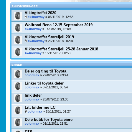
ANNONSERINGER
Vikingtreffet 2020
4x4norway
» 06/11/2019, 12:58
Wolfroad Rena 12-15 September 2019
4x4norway
» 14/08/2019, 15:09
Vikingtreffet Storefjell 2019
4x4norway
» 26/11/2018, 16:04
Vikingtreffet Storefjell 25-28 Januar 2018
4x4norway
» 15/11/2017, 00:53
EMNER
Deler og ting til Toyota
colormax
» 27/02/2013, 09:41
Linker til toyota deler
colormax
» 07/11/2011, 00:54
link deler
colormax
» 25/07/2012, 23:38
Litt bilder me LC
colormax
» 15/11/2011, 01:27
Dele butik for Toyota eiere
colormax
» 01/11/2011, 21:51
DTK