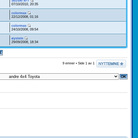
Suzuki xl-7
07/10/2010, 20:35
colormax
22/12/2008, 01:16
colormax
24/10/2008, 09:54
øystein
29/09/2008, 18:34
Legg inn et nytt
9 emner • Side
1
av
1
emne