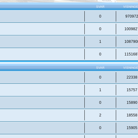
SVAR
VISNING
0
97097
0
100982
1
108790
0
115168
SVAR
VISNING
0
22338
1
15757
0
15890
2
18558
0
15905