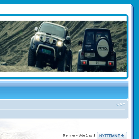
Legg inn et nytt
9 emner • Side
1
av
1
emne