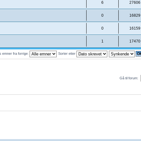
6
27606
0
16829
0
16159
1
17470
s emner fra forrige:
Sorter etter
Gå til forum: