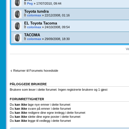
Peg
» 17/07/2010, 09:44
Toyota tundra
colormax
» 22/12/2008, 01:16
EL Toyota Tacoma
colormax
» 24/10/2008, 09:54
TACOMA
colormax
» 29/09/2008, 18:30
Vi
Returner til Forumets hovedside
PÅLOGGEDE BRUKERE
Brukere som leser i dette forumet: Ingen registrerte brukere og 1 gjest
FORUMRETTIGHETER
Du
kan ikke
lage nye emner i dette forumet
Du
kan ikke
svare på emner i dette forumet
Du
kan ikke
redigere dine egne innlegg i dette forumet
Du
kan ikke
slette dine egne poster i dette forumet
Du
kan ikke
legge til vedlegg i dette forumet