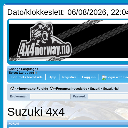
Dato/klokkeslett: 06/08/2026, 22:0
Change Language :
Select Language
▼
Forumets hovedside
Hjelp
Registrer
Logg inn
4x4norway.no Forside
<
Forumets hovedside
‹
Suzuki
‹
Suzuki 4x4
Brukernavn:
Passord:
Suzuki 4x4
FORUM