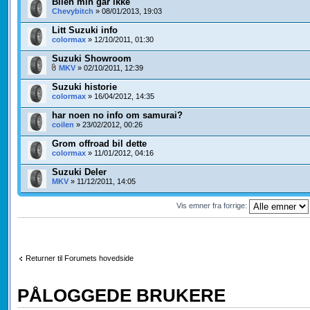
Bilen min går ikke
Chevybitch
» 08/01/2013, 19:03
Litt Suzuki info
colormax
» 12/10/2011, 01:30
Suzuki Showroom
MKV
» 02/10/2011, 12:39
Suzuki historie
colormax
» 16/04/2012, 14:35
har noen no info om samurai?
coilen
» 23/02/2012, 00:26
Grom offroad bil dette
colormax
» 11/01/2012, 04:16
Suzuki Deler
MKV
» 11/12/2011, 14:05
Vis emner fra forrige:
Returner til Forumets hovedside
PÅLOGGEDE BRUKERE