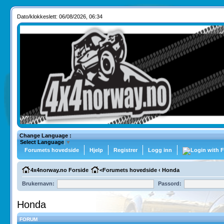
Dato/klokkeslett: 06/08/2026, 06:34
Change Language :
Select Language
▼
Forumets hovedside
Hjelp
Registrer
Logg inn
4x4norway.no Forside
<
Forumets hovedside
‹
Honda
Brukernavn:
Passord:
Honda
FORUM