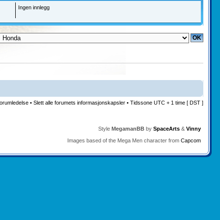
Ingen innlegg
orumledelse
•
Slett alle forumets informasjonskapsler
• Tidssone UTC + 1 time [ DST ]
Style
MegamanBB
by
SpaceArts
&
Vinny
Images based of the Mega Men character from
Capcom