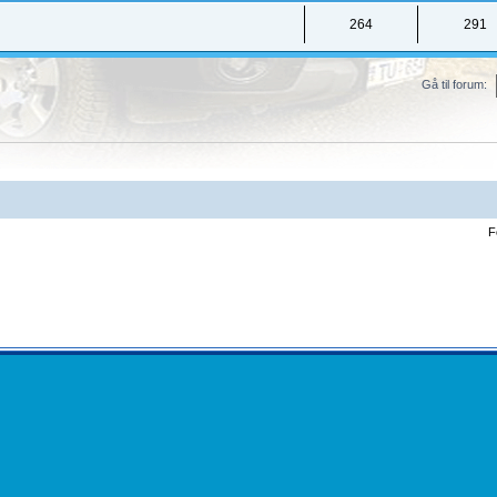
264
291
Gå til forum:
F