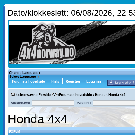
Dato/klokkeslett: 06/08/2026, 22:5
Change Language :
Select Language
▼
Forumets hovedside
Hjelp
Registrer
Logg inn
4x4norway.no Forside
<
Forumets hovedside
‹
Honda
‹
Honda 4x4
Brukernavn:
Passord:
Honda 4x4
FORUM