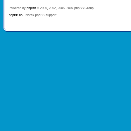
Powered by
phpBB
© 2000, 2002, 2005, 2007 phpBB Group
phpBB.no
- Norsk phpBB-support