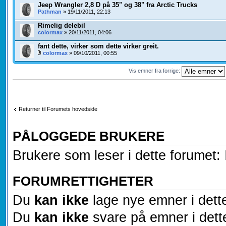
Jeep Wrangler 2,8 D på 35" og 38" fra Arctic Trucks
Pathman
» 19/11/2011, 22:13
Rimelig delebil
colormax
» 20/11/2011, 04:06
fant dette, virker som dette virker greit.
colormax
» 09/10/2011, 00:55
Vis emner fra forrige:
Returner til Forumets hovedside
PÅLOGGEDE BRUKERE
Brukere som leser i dette forumet: 
FORUMRETTIGHETER
Du
kan ikke
lage nye emner i dett
Du
kan ikke
svare på emner i dett