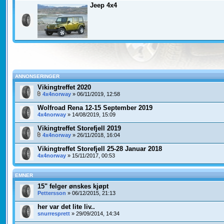
Jeep 4x4
ANNONSERINGER
Vikingtreffet 2020
4x4norway
» 06/11/2019, 12:58
Wolfroad Rena 12-15 September 2019
4x4norway
» 14/08/2019, 15:09
Vikingtreffet Storefjell 2019
4x4norway
» 26/11/2018, 16:04
Vikingtreffet Storefjell 25-28 Januar 2018
4x4norway
» 15/11/2017, 00:53
EMNER
15" felger ønskes kjøpt
Pettersson
» 06/12/2015, 21:13
her var det lite liv..
snurresprett
» 29/09/2014, 14:34