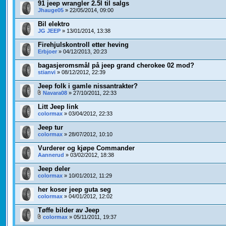
91 jeep wrangler 2.5l til salgs
Jhauge05
» 22/05/2014, 09:00
Bil elektro
JG JEEP
» 13/01/2014, 13:38
Firehjulskontroll etter heving
Erbjoer
» 04/12/2013, 20:23
bagasjeromsmål på jeep grand cherokee 02 mod?
stianvi
» 08/12/2012, 22:39
Jeep folk i gamle nissantrakter?
Navara08
» 27/10/2011, 22:33
Litt Jeep link
colormax
» 03/04/2012, 22:33
Jeep tur
colormax
» 28/07/2012, 10:10
Vurderer og kjøpe Commander
Aannerud
» 03/02/2012, 18:38
Jeep deler
colormax
» 10/01/2012, 11:29
her koser jeep guta seg
colormax
» 04/01/2012, 12:02
Tøffe bilder av Jeep
colormax
» 05/11/2011, 19:37