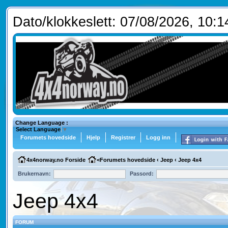
Dato/klokkeslett: 07/08/2026, 10:1
Change Language :
Select Language
▼
Forumets hovedside
Hjelp
Registrer
Logg inn
4x4norway.no Forside
<
Forumets hovedside
‹
Jeep
‹
Jeep 4x4
Brukernavn:
Passord:
Jeep 4x4
FORUM