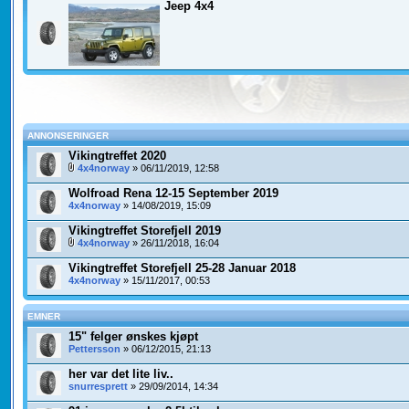
Jeep 4x4
ANNONSERINGER
Vikingtreffet 2020
4x4norway
» 06/11/2019, 12:58
Wolfroad Rena 12-15 September 2019
4x4norway
» 14/08/2019, 15:09
Vikingtreffet Storefjell 2019
4x4norway
» 26/11/2018, 16:04
Vikingtreffet Storefjell 25-28 Januar 2018
4x4norway
» 15/11/2017, 00:53
EMNER
15" felger ønskes kjøpt
Pettersson
» 06/12/2015, 21:13
her var det lite liv..
snurresprett
» 29/09/2014, 14:34