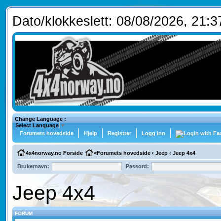
Dato/klokkeslett: 08/08/2026, 21:3
Change Language :
Select Language
▼
Forumets hovedside
Hjelp
Registrer
Logg inn
4x4norway.no Forside
<
Forumets hovedside
‹
Jeep
‹
Jeep 4x4
Brukernavn:
Passord:
Jeep 4x4
FORUM