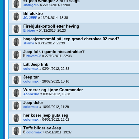
91 jeep wrangler 2.5l til salgs
Jhauge05
» 22/05/2014, 09:00
Bil elektro
JG JEEP
» 13/01/2014, 13:38
Firehjulskontroll etter heving
Erbjoer
» 04/12/2013, 20:23
bagasjeromsmål på jeep grand cherokee 02 mod?
stianvi
» 08/12/2012, 22:39
Jeep folk i gamle nissantrakter?
Navara08
» 27/10/2011, 22:33
Litt Jeep link
colormax
» 03/04/2012, 22:33
Jeep tur
colormax
» 28/07/2012, 10:10
Vurderer og kjøpe Commander
Aannerud
» 03/02/2012, 18:38
Jeep deler
colormax
» 10/01/2012, 11:29
her koser jeep guta seg
colormax
» 04/01/2012, 12:02
Tøffe bilder av Jeep
colormax
» 05/11/2011, 19:37