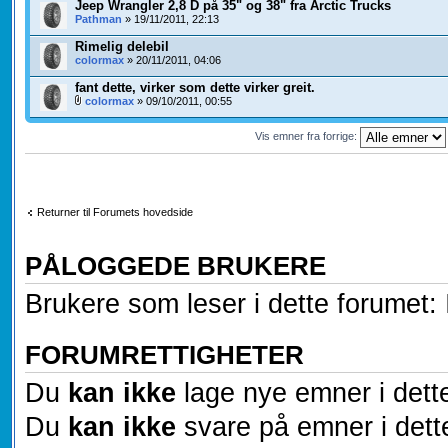
Jeep Wrangler 2,8 D på 35" og 38" fra Arctic Trucks
Pathman
» 19/11/2011, 22:13
Rimelig delebil
colormax
» 20/11/2011, 04:06
fant dette, virker som dette virker greit.
colormax
» 09/10/2011, 00:55
Vis emner fra forrige:
Returner til Forumets hovedside
PÅLOGGEDE BRUKERE
Brukere som leser i dette forumet: 
FORUMRETTIGHETER
Du
kan ikke
lage nye emner i dett
Du
kan ikke
svare på emner i dett