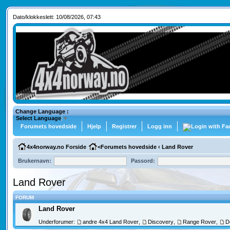
Dato/klokkeslett: 10/08/2026, 07:43
Change Language :
Select Language
▼
Forumets hovedside
Hjelp
Registrer
Logg inn
4x4norway.no Forside
<
Forumets hovedside
‹
Land Rover
Brukernavn:
Passord:
Land Rover
FORUM
Land Rover
Underforumer:
andre 4x4 Land Rover
,
Discovery
,
Range Rover
,
D