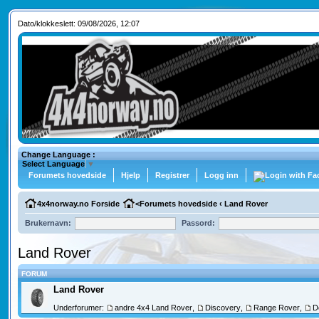
Dato/klokkeslett: 09/08/2026, 12:07
Change Language :
Select Language
▼
Forumets hovedside
Hjelp
Registrer
Logg inn
4x4norway.no Forside
<
Forumets hovedside
‹
Land Rover
Brukernavn:
Passord:
Land Rover
FORUM
Land Rover
Underforumer:
andre 4x4 Land Rover
,
Discovery
,
Range Rover
,
D