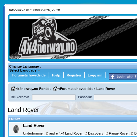
Dato/klokkeslett: 08/08/2026, 22:28
Change Language :
Select Language
▼
Forumets hovedside
Hjelp
Registrer
Logg inn
4x4norway.no Forside
<
Forumets hovedside
‹
Land Rover
Brukernavn:
Passord:
Land Rover
FORUM
Land Rover
Underforumer:
andre 4x4 Land Rover
,
Discovery
,
Range Rover
,
D