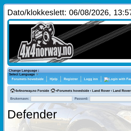
Dato/klokkeslett: 06/08/2026, 13:5
Change Language :
Select Language
▼
Forumets hovedside
Hjelp
Registrer
Logg inn
4x4norway.no Forside
<
Forumets hovedside
‹
Land Rover
‹
Land Rover
Brukernavn:
Passord:
Defender