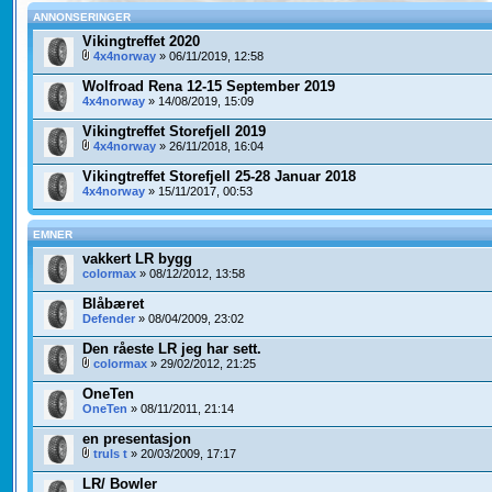
ANNONSERINGER
Vikingtreffet 2020
4x4norway
» 06/11/2019, 12:58
Wolfroad Rena 12-15 September 2019
4x4norway
» 14/08/2019, 15:09
Vikingtreffet Storefjell 2019
4x4norway
» 26/11/2018, 16:04
Vikingtreffet Storefjell 25-28 Januar 2018
4x4norway
» 15/11/2017, 00:53
EMNER
vakkert LR bygg
colormax
» 08/12/2012, 13:58
Blåbæret
Defender
» 08/04/2009, 23:02
Den råeste LR jeg har sett.
colormax
» 29/02/2012, 21:25
OneTen
OneTen
» 08/11/2011, 21:14
en presentasjon
truls t
» 20/03/2009, 17:17
LR/ Bowler