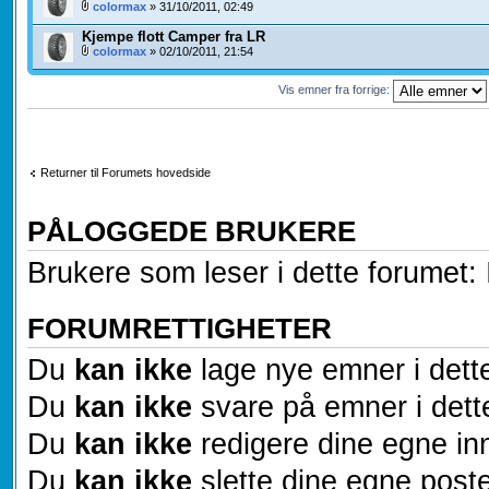
colormax
» 31/10/2011, 02:49
Kjempe flott Camper fra LR
colormax
» 02/10/2011, 21:54
Vis emner fra forrige:
Returner til Forumets hovedside
PÅLOGGEDE BRUKERE
Brukere som leser i dette forumet: 
FORUMRETTIGHETER
Du
kan ikke
lage nye emner i dett
Du
kan ikke
svare på emner i dett
Du
kan ikke
redigere dine egne inn
Du
kan ikke
slette dine egne poste