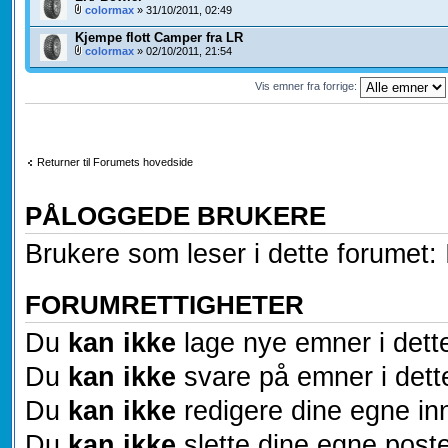
colormax
» 31/10/2011, 02:49
Kjempe flott Camper fra LR
colormax
» 02/10/2011, 21:54
Vis emner fra forrige:
Returner til Forumets hovedside
PÅLOGGEDE BRUKERE
Brukere som leser i dette forumet: 
FORUMRETTIGHETER
Du
kan ikke
lage nye emner i dett
Du
kan ikke
svare på emner i dett
Du
kan ikke
redigere dine egne inn
Du
kan ikke
slette dine egne poste