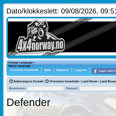
Dato/klokkeslett: 09/08/2026, 09:5
Change Language :
Select Language
▼
Forumets hovedside
Hjelp
Registrer
Logg inn
4x4norway.no Forside
<
Forumets hovedside
‹
Land Rover
‹
Land Rover
Brukernavn:
Passord:
Defender