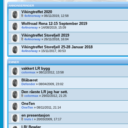
ANNONSERINGER
Vikingtreffet 2020
4x4norway
» 06/11/2019, 12:58
Wolfroad Rena 12-15 September 2019
4x4norway
» 14/08/2019, 15:09
Vikingtreffet Storefjell 2019
4x4norway
» 26/11/2018, 16:04
Vikingtreffet Storefjell 25-28 Januar 2018
4x4norway
» 15/11/2017, 00:53
EMNER
vakkert LR bygg
colormax
» 08/12/2012, 13:58
Blåbæret
Defender
» 08/04/2009, 23:02
Den råeste LR jeg har sett.
colormax
» 29/02/2012, 21:25
OneTen
OneTen
» 08/11/2011, 21:14
en presentasjon
truls t
» 20/03/2009, 17:17
LR/ Bowler