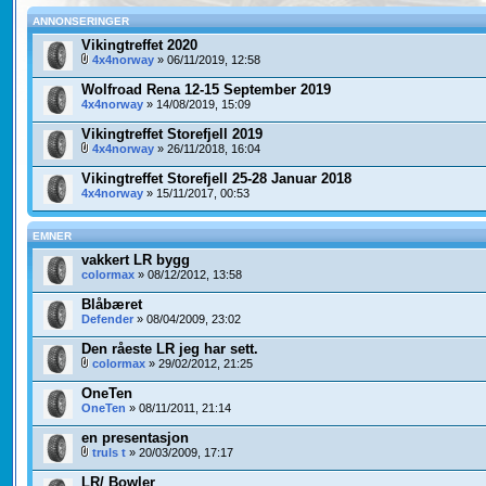
ANNONSERINGER
Vikingtreffet 2020
4x4norway
» 06/11/2019, 12:58
Wolfroad Rena 12-15 September 2019
4x4norway
» 14/08/2019, 15:09
Vikingtreffet Storefjell 2019
4x4norway
» 26/11/2018, 16:04
Vikingtreffet Storefjell 25-28 Januar 2018
4x4norway
» 15/11/2017, 00:53
EMNER
vakkert LR bygg
colormax
» 08/12/2012, 13:58
Blåbæret
Defender
» 08/04/2009, 23:02
Den råeste LR jeg har sett.
colormax
» 29/02/2012, 21:25
OneTen
OneTen
» 08/11/2011, 21:14
en presentasjon
truls t
» 20/03/2009, 17:17
LR/ Bowler