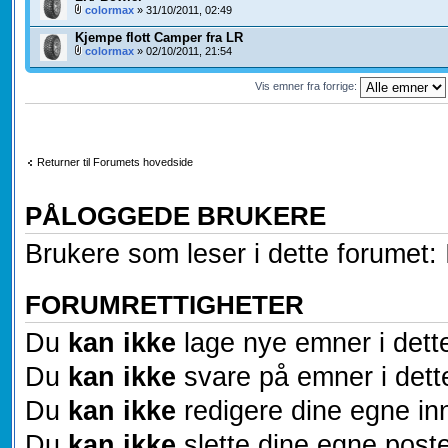
colormax
» 31/10/2011, 02:49
Kjempe flott Camper fra LR
colormax
» 02/10/2011, 21:54
Vis emner fra forrige:
Returner til Forumets hovedside
PÅLOGGEDE BRUKERE
Brukere som leser i dette forumet: 
FORUMRETTIGHETER
Du
kan ikke
lage nye emner i dett
Du
kan ikke
svare på emner i dett
Du
kan ikke
redigere dine egne inn
Du
kan ikke
slette dine egne poste