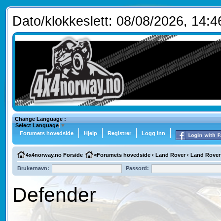
Dato/klokkeslett: 08/08/2026, 14:4
Change Language :
Select Language
▼
Forumets hovedside
Hjelp
Registrer
Logg inn
4x4norway.no Forside
<
Forumets hovedside
‹
Land Rover
‹
Land Rover
Brukernavn:
Passord:
Defender