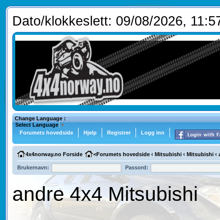
Dato/klokkeslett: 09/08/2026, 11:5
Change Language :
Select Language
▼
Forumets hovedside
Hjelp
Registrer
Logg inn
4x4norway.no Forside
<
Forumets hovedside
‹
Mitsubishi
‹
Mitsubishi
‹
Brukernavn:
Passord:
andre 4x4 Mitsubishi