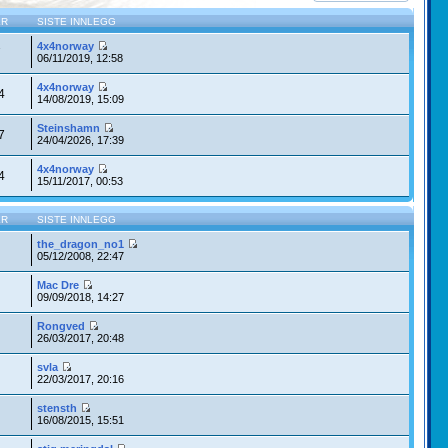
ER
SISTE INNLEGG
4x4norway
7
06/11/2019, 12:58
4x4norway
4
14/08/2019, 15:09
Steinshamn
7
24/04/2026, 17:39
4x4norway
4
15/11/2017, 00:53
ER
SISTE INNLEGG
the_dragon_no1
05/12/2008, 22:47
Mac Dre
09/09/2018, 14:27
Rongved
26/03/2017, 20:48
svla
22/03/2017, 20:16
stensth
16/08/2015, 15:51