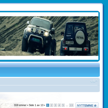
Legg inn et nytt
319 emner •
Side
1
av
13
•
...
1
2
3
4
5
13
emne