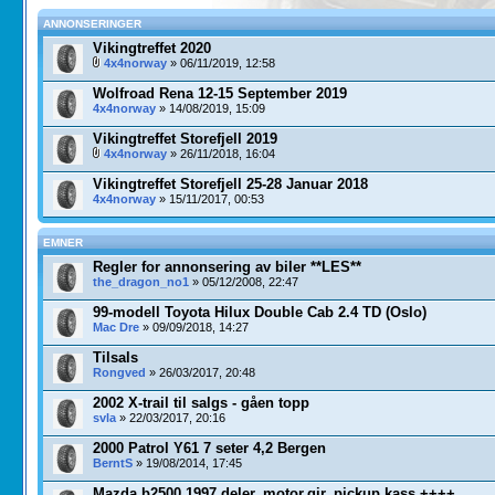
ANNONSERINGER
Vikingtreffet 2020
4x4norway
» 06/11/2019, 12:58
Wolfroad Rena 12-15 September 2019
4x4norway
» 14/08/2019, 15:09
Vikingtreffet Storefjell 2019
4x4norway
» 26/11/2018, 16:04
Vikingtreffet Storefjell 25-28 Januar 2018
4x4norway
» 15/11/2017, 00:53
EMNER
Regler for annonsering av biler **LES**
the_dragon_no1
» 05/12/2008, 22:47
99-modell Toyota Hilux Double Cab 2.4 TD (Oslo)
Mac Dre
» 09/09/2018, 14:27
Tilsals
Rongved
» 26/03/2017, 20:48
2002 X-trail til salgs - gåen topp
svla
» 22/03/2017, 20:16
2000 Patrol Y61 7 seter 4,2 Bergen
BerntS
» 19/08/2014, 17:45
Mazda b2500 1997 deler. motor,gir, pickup kass ++++