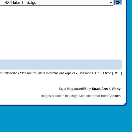
orumledelse
•
Slett alle forumets informasjonskapsler
• Tidssone UTC + 1 time [ DST ]
Style
MegamanBB
by
SpaceArts
&
Vinny
Images based of the Mega Men character from
Capcom