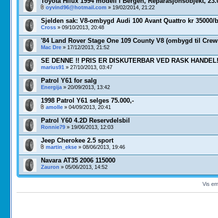
Toyota Hilux 1994 modell i Bergen, Reparasjonsobjekt, 23.
oyvind96@hotmail.com
» 19/02/2014, 21:22
Sjelden sak: V8-ombygd Audi 100 Avant Quattro kr 35000/
Cross
» 09/10/2013, 20:48
'84 Land Rover Stage One 109 County V8 (ombygd til Crew
Mac Dre
» 17/12/2013, 21:52
SE DENNE !! PRIS ER DISKUTERBAR VED RASK HANDEL
marius91
» 27/10/2013, 03:47
Patrol Y61 for salg
Energija
» 20/09/2013, 13:42
1998 Patrol Y61 selges 75.000,-
amolle
» 04/09/2013, 20:41
Patrol Y60 4.2D Reservdelsbil
Ronnie79
» 19/06/2013, 12:03
Jeep Cherokee 2.5 sport
martin_ekse
» 08/06/2013, 19:46
Navara AT35 2006 115000
Zauron
» 05/06/2013, 14:52
Vis em