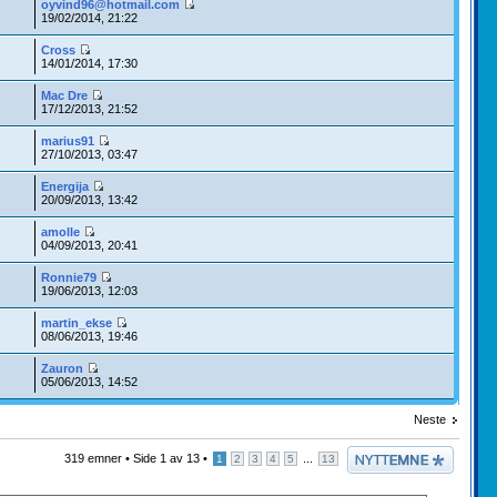
oyvind96@hotmail.com
19/02/2014, 21:22
Cross
14/01/2014, 17:30
Mac Dre
17/12/2013, 21:52
marius91
27/10/2013, 03:47
Energija
20/09/2013, 13:42
amolle
04/09/2013, 20:41
Ronnie79
19/06/2013, 12:03
martin_ekse
08/06/2013, 19:46
Zauron
05/06/2013, 14:52
Neste
Legg inn et nytt
319 emner •
Side
1
av
13
•
...
1
2
3
4
5
13
emne