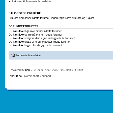
Returner til Forumets hovedside
PÅLOGGEDE BRUKERE
Brukere som leser i dette forumet: Ingen registrerte brukere og 1 gjest
FORUMRETTIGHETER
Du
kan ikke
lage nye emner i dette forumet
Du
kan ikke
svare på emner i dette forumet
Du
kan ikke
redigere dine egne innlegg i dette forumet
Du
kan ikke
slette dine egne poster i dette forumet
Du
kan ikke
legge til vedlegg i dette forumet
Forumets hovedside
Powered by
phpBB
© 2000, 2002, 2005, 2007 phpBB Group
phpBB.no
- Norsk phpBB-support