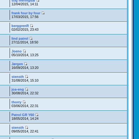
stig meringdal
12/04/2015, 14:11
frank four by four
17/03/2015, 17:56
berggrenR
02/02/2015, 23:43
lind patrol
27/11/2014, 18:50
Joeno
05/10/2014, 13:25
Jørgen
16/09/2014, 13:20
stensth
31/08/2014, 15:10
joa-eng
30/08/2014, 22:32
thorry
03/06/2014, 22:31
Patrol GR Y60
18/05/2014, 14:24
stensth
09/05/2014, 22:41