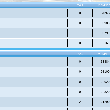
SVAR
VISNING
0
97097
0
100983
1
108791
0
115169
SVAR
VISNING
0
33384
0
98100
0
30920
0
30320
2
21290