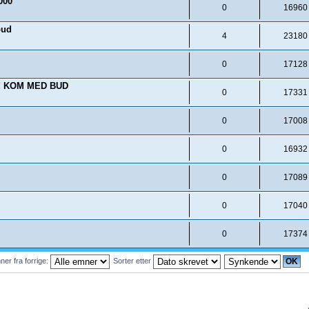
000
0
16960
bud
4
23180
0
17128
! KOM MED BUD
0
17331
0
17008
0
16932
0
17089
0
17040
0
17374
ner fra forrige:
Sorter etter