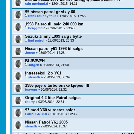
stig meringdal
» 12/04/2015, 14:11
95 nissan patrol gr slx y 60
frank four by four
» 17/03/2015, 17:56
1998 Pajero till salg 240 000 km
berggrenR
» 02/02/2015, 23:43
Suzuki Jimny 1999 salg / bytte
lind patrol
» 12/09/2013, 23:33
Nissan patrol y61 1998 til salgs
Joeno
» 08/09/2014, 14:28
BLÆÆÆH
Jørgen
» 03/09/2014, 21:50
Intressekoll 2 x Y61
stensth
» 23/03/2013, 00:34
1986 pajero turbo ønske kjøpes !!!!
joa-eng
» 30/08/2014, 22:32
Original 4,2 liter Patrol selges
thorry
» 03/06/2014, 22:31
93 mod Y60 vurderes solgt.
Patrol GR Y60
» 01/10/2013, 08:36
Nissan Patrol Y61 2005
stensth
» 27/03/2014, 15:37