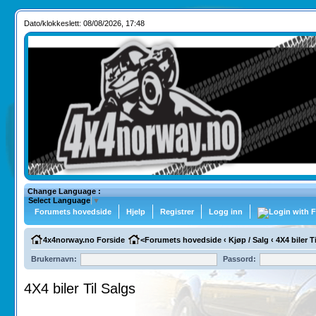
Dato/klokkeslett: 08/08/2026, 17:48
Change Language :
Select Language
▼
Forumets hovedside
Hjelp
Registrer
Logg inn
4x4norway.no Forside
<
Forumets hovedside
‹
Kjøp / Salg
‹
4X4 biler T
Brukernavn:
Passord:
4X4 biler Til Salgs