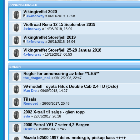
ANNONSERINGER
Vikingtreffet 2020
4x4norway
» 06/11/2019, 12:58
Wolfroad Rena 12-15 September 2019
4x4norway
» 14/08/2019, 15:09
Vikingtreffet Storefjell 2019
4x4norway
» 26/11/2018, 16:04
Vikingtreffet Storefjell 25-28 Januar 2018
4x4norway
» 15/11/2017, 00:53
EMNER
Regler for annonsering av biler **LES**
the_dragon_no1
» 05/12/2008, 22:47
99-modell Toyota Hilux Double Cab 2.4 TD (Oslo)
Mac Dre
» 09/09/2018, 14:27
Tilsals
Rongved
» 26/03/2017, 20:48
2002 X-trail til salgs - gåen topp
svla
» 22/03/2017, 20:16
2000 Patrol Y61 7 seter 4,2 Bergen
BerntS
» 19/08/2014, 17:45
Mazda b2500 1997 deler. motor,gir, pickup kass ++++