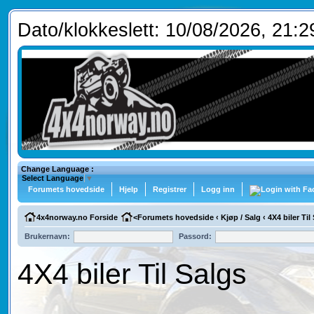
Dato/klokkeslett: 10/08/2026, 21:2
Change Language :
Select Language
▼
Forumets hovedside
Hjelp
Registrer
Logg inn
4x4norway.no Forside
<
Forumets hovedside
‹
Kjøp / Salg
‹
4X4 biler Til
Brukernavn:
Passord:
4X4 biler Til Salgs