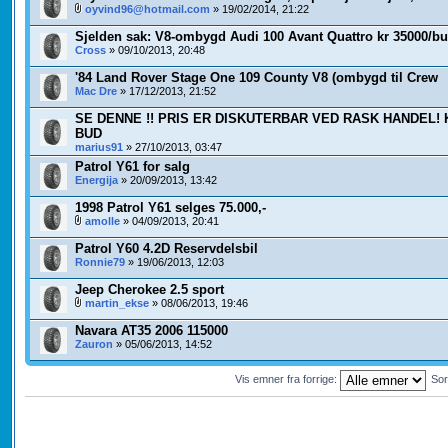
oyvind96@hotmail.com
» 19/02/2014, 21:22
Sjelden sak: V8-ombygd Audi 100 Avant Quattro kr 35000/b
Cross
» 09/10/2013, 20:48
'84 Land Rover Stage One 109 County V8 (ombygd til Crew
Mac Dre
» 17/12/2013, 21:52
SE DENNE !! PRIS ER DISKUTERBAR VED RASK HANDEL!
BUD
marius91
» 27/10/2013, 03:47
Patrol Y61 for salg
Energija
» 20/09/2013, 13:42
1998 Patrol Y61 selges 75.000,-
amolle
» 04/09/2013, 20:41
Patrol Y60 4.2D Reservdelsbil
Ronnie79
» 19/06/2013, 12:03
Jeep Cherokee 2.5 sport
martin_ekse
» 08/06/2013, 19:46
Navara AT35 2006 115000
Zauron
» 05/06/2013, 14:52
Vis emner fra forrige:
Sor