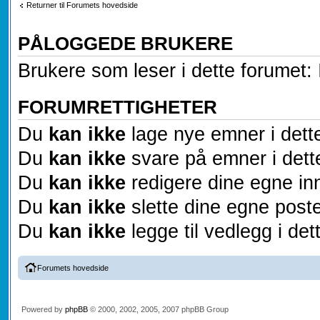
Returner til Forumets hovedside
PÅLOGGEDE BRUKERE
Brukere som leser i dette forumet: 
FORUMRETTIGHETER
Du
kan ikke
lage nye emner i dett
Du
kan ikke
svare på emner i dett
Du
kan ikke
redigere dine egne inn
Du
kan ikke
slette dine egne poste
Du
kan ikke
legge til vedlegg i det
Forumets hovedside
Powered by
phpBB
© 2000, 2002, 2005, 2007 phpBB Group