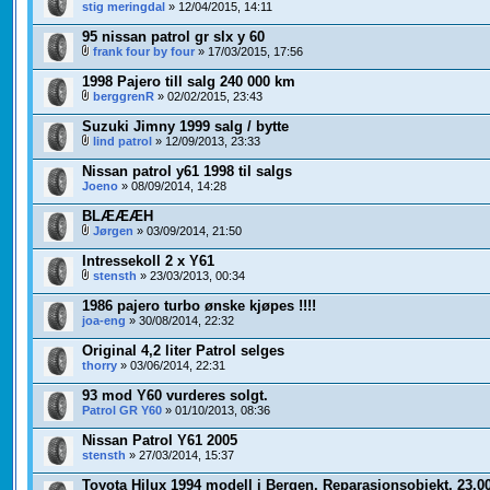
stig meringdal
» 12/04/2015, 14:11
95 nissan patrol gr slx y 60
frank four by four
» 17/03/2015, 17:56
1998 Pajero till salg 240 000 km
berggrenR
» 02/02/2015, 23:43
Suzuki Jimny 1999 salg / bytte
lind patrol
» 12/09/2013, 23:33
Nissan patrol y61 1998 til salgs
Joeno
» 08/09/2014, 14:28
BLÆÆÆH
Jørgen
» 03/09/2014, 21:50
Intressekoll 2 x Y61
stensth
» 23/03/2013, 00:34
1986 pajero turbo ønske kjøpes !!!!
joa-eng
» 30/08/2014, 22:32
Original 4,2 liter Patrol selges
thorry
» 03/06/2014, 22:31
93 mod Y60 vurderes solgt.
Patrol GR Y60
» 01/10/2013, 08:36
Nissan Patrol Y61 2005
stensth
» 27/03/2014, 15:37
Toyota Hilux 1994 modell i Bergen, Reparasjonsobjekt, 23.0