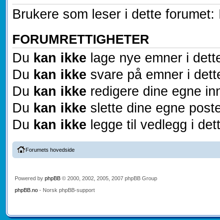
Brukere som leser i dette forumet: 
FORUMRETTIGHETER
Du
kan ikke
lage nye emner i dett
Du
kan ikke
svare på emner i dett
Du
kan ikke
redigere dine egne inn
Du
kan ikke
slette dine egne poste
Du
kan ikke
legge til vedlegg i det
Forumets hovedside
Powered by
phpBB
© 2000, 2002, 2005, 2007 phpBB Group
phpBB.no
- Norsk phpBB-support