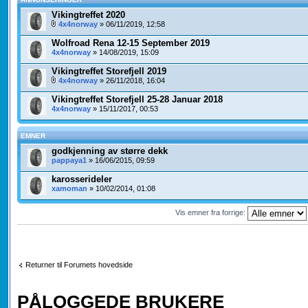
Vikingtreffet 2020
4x4norway
» 06/11/2019, 12:58
Wolfroad Rena 12-15 September 2019
4x4norway
» 14/08/2019, 15:09
Vikingtreffet Storefjell 2019
4x4norway
» 26/11/2018, 16:04
Vikingtreffet Storefjell 25-28 Januar 2018
4x4norway
» 15/11/2017, 00:53
EMNER
godkjenning av større dekk
pappaya1
» 16/06/2015, 09:59
karosserideler
xamoman
» 10/02/2014, 01:08
Vis emner fra forrige:
Returner til Forumets hovedside
PÅLOGGEDE BRUKERE