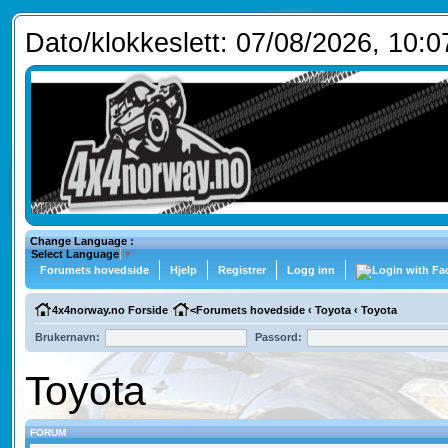
Dato/klokkeslett: 07/08/2026, 10:0
Change Language :
Select Language
▼
Forumets hovedside
Hjelp
Registrer
Logg inn
4x4norway.no Forside
<
Forumets hovedside
‹
Toyota
‹
Toyota
Brukernavn:
Passord:
Toyota
FORUM