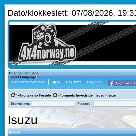
Dato/klokkeslett: 07/08/2026, 19:3
Change Language :
Select Language
▼
Forumets hovedside
Hjelp
Registrer
Logg inn
4x4norway.no Forside
<
Forumets hovedside
‹
Isuzu
‹
Isuzu
Brukernavn:
Passord:
Isuzu
FORUM