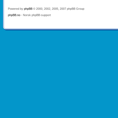
Powered by
phpBB
© 2000, 2002, 2005, 2007 phpBB Group
phpBB.no
- Norsk phpBB-support