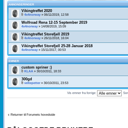
ANNONSERINGER
Vikingtreffet 2020
4x4norway
» 06/11/2019, 12:58
Wolfroad Rena 12-15 September 2019
4x4norway
» 14/08/2019, 15:09
Vikingtreffet Storefjell 2019
4x4norway
» 26/11/2018, 16:04
Vikingtreffet Storefjell 25-28 Januar 2018
4x4norway
» 15/11/2017, 00:53
EMNER
custom spriner :)
KLAA
» 30/10/2011, 18:33
300gd
veltepetter
» 30/10/2011, 23:53
Vis emner fra forrige:
Sor
Returner til Forumets hovedside