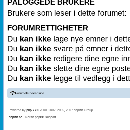
PÅLOGGEDE BRUKERE
Brukere som leser i dette forumet: 
FORUMRETTIGHETER
Du
kan ikke
lage nye emner i dett
Du
kan ikke
svare på emner i dett
Du
kan ikke
redigere dine egne inn
Du
kan ikke
slette dine egne poste
Du
kan ikke
legge til vedlegg i det
Forumets hovedside
Powered by
phpBB
© 2000, 2002, 2005, 2007 phpBB Group
phpBB.no
- Norsk phpBB-support