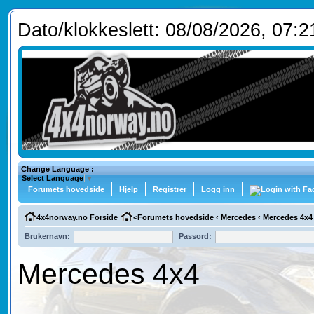
Dato/klokkeslett: 08/08/2026, 07:2
Change Language :
Select Language
▼
Forumets hovedside
Hjelp
Registrer
Logg inn
4x4norway.no Forside
<
Forumets hovedside
‹
Mercedes
‹
Mercedes 4x4
Brukernavn:
Passord:
Mercedes 4x4