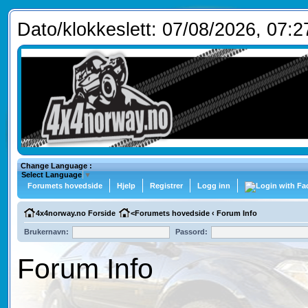
Dato/klokkeslett: 07/08/2026, 07:2
Change Language :
Select Language
▼
Forumets hovedside
Hjelp
Registrer
Logg inn
4x4norway.no Forside
<
Forumets hovedside
‹
Forum Info
Brukernavn:
Passord:
Forum Info