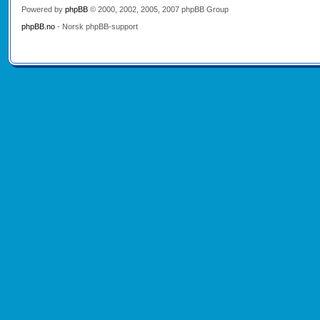
Powered by
phpBB
© 2000, 2002, 2005, 2007 phpBB Group
phpBB.no
- Norsk phpBB-support