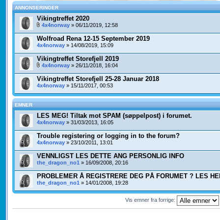
ANNONSERINGER
Vikingtreffet 2020
4x4norway
» 06/11/2019, 12:58
Wolfroad Rena 12-15 September 2019
4x4norway
» 14/08/2019, 15:09
Vikingtreffet Storefjell 2019
4x4norway
» 26/11/2018, 16:04
Vikingtreffet Storefjell 25-28 Januar 2018
4x4norway
» 15/11/2017, 00:53
EMNER
LES MEG! Tiltak mot SPAM (søppelpost) i forumet.
4x4norway
» 31/03/2013, 16:05
Trouble registering or logging in to the forum?
4x4norway
» 23/10/2011, 13:01
VENNLIGST LES DETTE ANG PERSONLIG INFO
the_dragon_no1
» 16/09/2008, 20:16
PROBLEMER Å REGISTRERE DEG PÅ FORUMET ? LES HER
the_dragon_no1
» 14/01/2008, 19:28
Vis emner fra forrige: