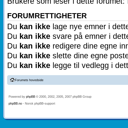
Brukere som leser i dette forumet: 
FORUMRETTIGHETER
Du
kan ikke
lage nye emner i dett
Du
kan ikke
svare på emner i dett
Du
kan ikke
redigere dine egne inn
Du
kan ikke
slette dine egne poste
Du
kan ikke
legge til vedlegg i det
Forumets hovedside
Powered by
phpBB
© 2000, 2002, 2005, 2007 phpBB Group
phpBB.no
- Norsk phpBB-support