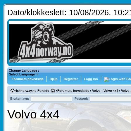
Dato/klokkeslett: 10/08/2026, 10:2
Change Language :
Select Language
▼
Forumets hovedside
Hjelp
Registrer
Logg inn
4x4norway.no Forside
<
Forumets hovedside
‹
Volvo
‹
Volvo 4x4
‹
Volvo 
Brukernavn:
Passord:
Volvo 4x4